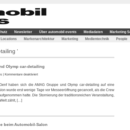
hutz
Newsletter
Über automobil events
Mediadaten
Marketing S
Locations
Markenarchitektur
Marketing
Medientechnik
People
ailing ’
d Olymp car-detailing
für
es
|
Kommentare deaktiviert
Einigung
enf haben sich die AMAG Gruppe und Olymp car-detailing auf eine
zwischen
lon wurde erst wenige Tage vor Messeeröffnung gecancelt, als die Crew
AMAG
 aufgenommen hatte. Die Stornierung der traditionsreichen Veranstaltung,
Gruppe
elt zählt, […]
und
Olymp
car-
detailing
e beim Automobil-Salon