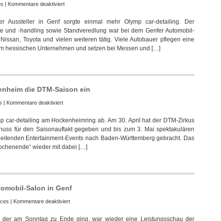
für
es
|
Kommentare deaktiviert
Olymp
her Aussteller in Genf sorgte einmal mehr Olymp car-detailing. Der
pflegte
lege und -handling sowie Standveredlung war bei dem Genfer Automobil-
Stände
issan, Toyota und vielen weiteren tätig. Viele Autobauer pflegen eine
und
dem hessischen Unternehmen und setzen bei Messen und […]
Fahrzeuge
beim
Automobil-
Salon
kenheim die DTM-Saison ein
für
s
|
Kommentare deaktiviert
Startschuss:
ymp car-detailing am Hockenheimring ab. Am 30. April hat der DTM-Zirkus
Olymp
huss für den Saisonauftakt gegeben und bis zum 3. Mai spektakulären
läutete
leitenden Entertainment-Events nach Baden-Württemberg gebracht. Das
in
chenende“ wieder mit dabei […]
Hockenheim
die
DTM-
Saison
ein
omobil-Salon in Genf
für
ices
|
Kommentare deaktiviert
Großeinsatz
f, der am Sonntag zu Ende ging, war wieder eine Leistungsschau der
von