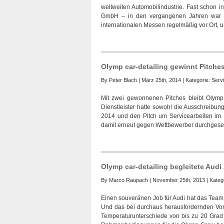
weltweiten Automobilindustrie. Fast schon in
GmbH – in den vergangenen Jahren war d
internationalen Messen regelmäßig vor Ort, u
Olymp car-detailing gewinnt Pitches
By
Peter Blach
| März 25th, 2014 | Kategorie:
Serv
Mit zwei gewonnenen Pitches bleibt Olymp ca
Dienstleister hatte sowohl die Ausschreibun
2014 und den Pitch um Servicearbeiten i
damit erneut gegen Wettbewerber durchgesetz
Olymp car-detailing begleitete Aud
By
Marco Raupach
| November 25th, 2013 | Kateg
Einen souveränen Job für Audi hat das Team
Und das bei durchaus herausfordernden Vor
Temperaturunterschiede von bis zu 20 Grad