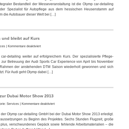
tegraler Bestandteil der Messeveranstaltung ist die Olymp car-detailing
Olymp
er Spezialist für Autopflege aus dem hessischen Heusenstamm auf
auf
m die Autobauer dieser Welt bei […]
dem
Automobil-
Salon
in
Genf
 und bleibt auf Kurs
für
ices
|
Kommentare deaktiviert
Olymp
r-detailing weiter auf erfolgreichem Kurs. Der spezialisierte Pflege-
car-
g zur Betreuung der Audi Sports Car Experience von April bis November
detailing
m Rahmen der anstehenden DTM Saison wiederholt gewonnen und sich
gewinnt
t. Für Audi geht Olymp dabei […]
Pitches
und
bleibt
auf
Kurs
i zur Dubai Motor Show 2013
für
orie:
Services
|
Kommentare deaktiviert
Olymp
 der Olymp car-detailing GmbH bei der Dubai Motor Show 2013 erledigt.
car-
aussetzungen zu Beginn des Projektes. Sechs Stunden Flugzeit, große
detailing
 plus, verschwundenes Gepäck sowie fehlende Arbeitsmaterialien – die
begleitete