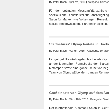
By
Peter Blach
| April 7th, 2016 | Kategorie:
Servic
Für den optimalen Messeauftritt zahlreic
spezialisierte Dienstleister für Fahrzeugpf
Salon für Marken wie Volkswagen, Renault, N
seit Jahren gewachsene Partnerschaft mit 
Startschuss: Olymp läutete in Hoc
By
Peter Blach
| Mai 7th, 2015 | Kategorie:
Service
Ein gut gefülltes Auftragsbuch arbeitete Ol
an der legendären Rennstrecke den Startsc
Motorsport sowie eine ganze Reihe von beg
Team von Olymp qE bei dem „langen Rennwo
Großeinsatz von Olymp auf dem Aut
By
Peter Blach
| März 18th, 2015 | Kategorie:
Serv
Der Internationale Automobil-Salon in Gen