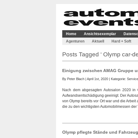
Home
Ansichtsexemplar
Datensc
Agenturen
Aktuell
Hard + Soft
Posts Tagged ‘ Olymp car-det
Einigung zwischen AMAG Gruppe un
By
Peter Blach
| April 1st, 2020 | Kategorie:
Servic
Nach dem abgesagten Autosalon 2020 in G
Aufwandsentschädigung geeinigt. Der Autosa
von Olymp bereits vor Ort war und die Arbeit
die zu den wichtigsten Automobilmessen der W
Olymp pflegte Stände und Fahrzeug