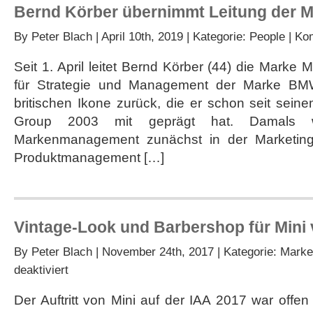
Bernd Körber übernimmt Leitung der M
By
Peter Blach
| April 10th, 2019 | Kategorie:
People
|
Kom
Seit 1. April leitet Bernd Körber (44) die Marke M
für Strategie und Management der Marke BMW
britischen Ikone zurück, die er schon seit sei
Group 2003 mit geprägt hat. Damals 
Markenmanagement zunächst in der Marketing
Produktmanagement […]
Vintage-Look und Barbershop für Mini
By
Peter Blach
| November 24th, 2017 | Kategorie:
Marke
für
deaktiviert
Vintage-
Look
Der Auftritt von Mini auf der IAA 2017 war offen
und