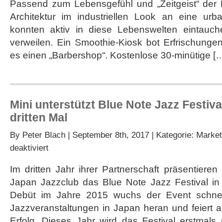
Passend zum Lebensgefühl und „Zeitgeist“ der M
Barbershop
für
Architektur im industriellen Look an eine ur
Mini
konnten aktiv in diese Lebenswelten eintau
von
Ambrosius
verweilen. Ein Smoothie-Kiosk bot Erfrischung
es einen „Barbershop“. Kostenlose 30-minütige [
Mini unterstützt Blue Note Jazz Festi
dritten Mal
By
Peter Blach
| September 8th, 2017 | Kategorie:
Market
für
deaktiviert
Mini
unterstützt
Im dritten Jahr ihrer Partnerschaft präsentiere
Blue
Japan Jazzclub das Blue Note Jazz Festival i
Note
Jazz
Debüt im Jahre 2015 wuchs der Event schnel
Festival
Jazzveranstaltungen in Japan heran und feiert a
Yokohama
zum
Erfolg. Dieses Jahr wird das Festival erstmals 