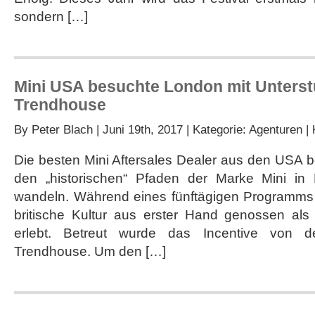
dritten
sondern […]
Mal
Mini USA besuchte London mit Unters
Trendhouse
By
Peter Blach
| Juni 19th, 2017 | Kategorie:
Agenturen
|
Die besten Mini Aftersales Dealer aus den USA 
den „historischen“ Pfaden der Marke Mini i
wandeln. Während eines fünftägigen Programms
britische Kultur aus erster Hand genossen al
erlebt. Betreut wurde das Incentive von 
Trendhouse. Um den […]