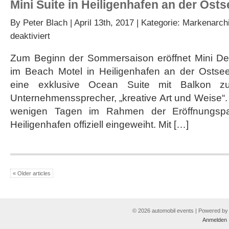
Mini Suite in Heiligenhafen an der Osts
By
Peter Blach
| April 13th, 2017 | Kategorie:
Markenarchi
für
deaktiviert
Mini
Suite
Zum Beginn der Sommersaison eröffnet Mini Deu
in
im Beach Motel in Heiligenhafen an der Ostsee. 
Heiligenhafen
an
eine exklusive Ocean Suite mit Balkon 
der
Unternehmenssprecher, „kreative Art und Weise“. 
Ostsee
eröffnet
wenigen Tagen im Rahmen der Eröffnungspa
Heiligenhafen offiziell eingeweiht. Mit […]
« Older articles
© 2026 automobil events | Powered b
Anmelden