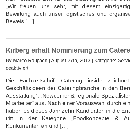
für
„Wir freuen uns sehr, mit diesem einzigart
Formel
1
Bewirtung auch unser logistisches und organis
in
Beweis […]
Abu
Dhabi
Kirberg erhält Nominierung zum Catere
By
Marco Raupach
| August 27th, 2013 | Kategorie:
Servi
für
deaktiviert
Kirberg
erhält
Die Fachzeitschrift Catering inside zeichne
Nominierung
Geschäftsideen der Cateringbranche in den Be
zum
Caterer
Ausstattung“, „Newcomer & regionale Spezialist
des
Mitarbeiter“ aus. Nach einer Vorauswahl durch e
Jahres
2013
haben es dieses Jahr zehn Kandidaten in die End
tritt in der Kategorie „Foodkonzepte & Au
Konkurrenten an und […]