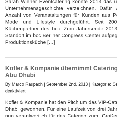
Sarah Wiener Eventcatering konnte 2013 das um
Unternehmensgeschichte verzeichnen. Dafür 
Anzahl von Veranstaltungen für Kunden aus Poli
Mode und Lifestyle durchgeführt. Seit 2
Küchenpartner des bcc. Zum Jahresende 2013
Standort im bcc Berliner Congress Center aufge
Produktionsküche […]
Kofler & Kompanie übernimmt Catering 
Abu Dhabi
By
Marco Raupach
| September 2nd, 2013 | Kategorie:
Se
für
deaktiviert
Kofler
&
Kofler & Kompanie hat den Pitch um das VIP-Cate
Kompanie
Dhabi gewonnen. Für eine Laufzeit von drei Jah
übernimmt
Catering
nun verantwortlich für das Catering zum „Große