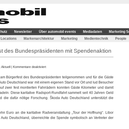
hutz
Newsletter
Über automobil events
Mediadaten
Marketing S
Locations
Markenarchitektur
Marketing
Medientechnik
People
est des Bundespräsidenten mit Spendenaktion
für
:
Aktuell
|
Kommentare deaktiviert
Škoda
 am Bürgerfest des Bundespräsidenten teilgenommen und für die Gäste
unterstützte
Auto Deutschland war mit einem eigenen Stand vor Ort und lud Besucher
Bürgerfest
 Auf zwei fest montierten Fahrrädern konnten Gäste Kilometer und damit
des
adeln. Diese karitative Radsport-Rundfahrt sammelt seit 40 Jahren Geld
Bundespräsidenten
 die dafür nötige Forschung. Škoda Auto Deutschland unterstützt die
mit
Spendenaktion
n Euro an die karitative Radveranstaltung „Tour der Hoffnung“. Libor
Auto Deutschland, überreichte die Spende symbolisch an Vertreter der