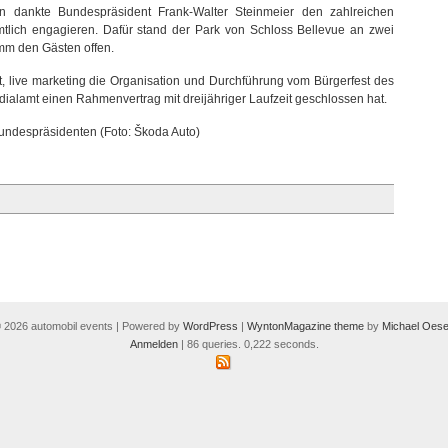
n dankte Bundespräsident Frank-Walter Steinmeier den zahlreichen
tlich engagieren. Dafür stand der Park von Schloss Bellevue an zwei
mm den Gästen offen.
, live marketing die Organisation und Durchführung vom Bürgerfest des
ialamt einen Rahmenvertrag mit dreijähriger Laufzeit geschlossen hat.
undespräsidenten (Foto: Škoda Auto)
 2026 automobil events | Powered by
WordPress
|
WyntonMagazine theme
by
Michael Oese
Anmelden
| 86 queries. 0,222 seconds.