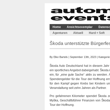
Home
Ansichtsexemplar
Datensc
Agenturen
Aktuell
Hard + Soft
Škoda unterstützte Bürgerf
By
Elke Bartels
| September 13th, 2023 | Kategorie
Škoda Auto Deutschland hat in diesem Jahr
ein sportliches Angebot dabeigehabt. Škoda 
ein, für „eine gute Sache“ aktiv zu werden.
Spendengelder für die Tour der Hoffnung err
für den Kampf gegen Krebs bei Kindern und
Veranstaltung seit zehn Jahren als Partner.
Pro gefahrenen Kilometer spendet Škoda zeh
Myška, Geschäftsführer Finanzen von Škoda 
Tour der Hoffnung.