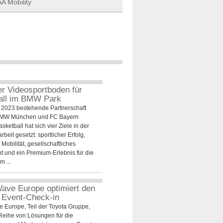
AA Mobility
r Videosportboden für
all im BMW Park
li 2023 bestehende Partnerschaft
BMW München und FC Bayern
ketball hat sich vier Ziele in der
eit gesetzt: sportlicher Erfolg,
Mobilität, gesellschaftliches
 und ein Premium-Erlebnis für die
m ...
ave Europe optimiert den
n Event-Check-in
 Europe, Teil der Toyota Gruppe,
 Reihe von Lösungen für die