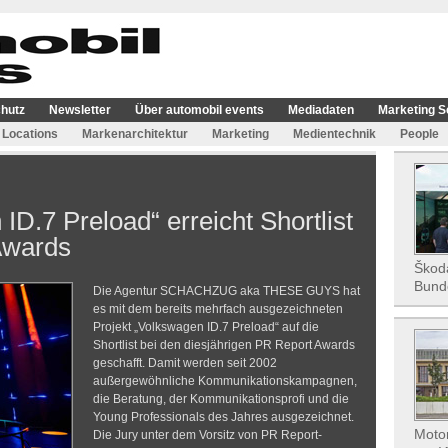
hutz
Newsletter
Über automobil events
Mediadaten
Marketing S
Locations
Markenarchitektur
Marketing
Medientechnik
People
ID.7 Preload“ erreicht Shortlist
Awards
Škoda
Bund
Die Agentur SCHACHZUG aka THESE GUYS hat
es mit dem bereits mehrfach ausgezeichneten
Projekt „Volkswagen ID.7 Preload“ auf die
Shortlist bei den diesjährigen PR Report Awards
geschafft. Damit werden seit 2002
außergewöhnliche Kommunikationskampagnen,
die Beratung, der Kommunikationsprofi und die
Young Professionals des Jahres ausgezeichnet.
Motor
Die Jury unter dem Vorsitz von PR Report-