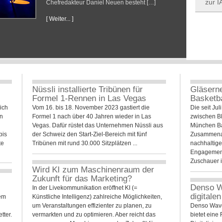
zur I
Chefredakteur Daniel Neuen besteht […]
[ Weiter... ]
Nüssli installierte Tribünen für
Gläserne
Formel 1-Rennen in Las Vegas
Basketb
ich
Vom 16. bis 18. November 2023 gastiert die
Die seit Ju
en
Formel 1 nach über 40 Jahren wieder in Las
zwischen 
Vegas. Dafür rüstet das Unternehmen Nüssli aus
München Bas
bis
der Schweiz den Start-Ziel-Bereich mit fünf
Zusammenarb
te
Tribünen mit rund 30.000 Sitzplätzen ...
nachhaltige 
Engagement
Zuschauer i
Wird KI zum Maschinenraum der
Zukunft für das Marketing?
Denso W
In der Livekommunikation eröffnet KI (=
digitale
sem
Künstliche Intelligenz) zahlreiche Möglichkeiten,
um Veranstaltungen effizienter zu planen, zu
Denso Wave
tter.
vermarkten und zu optimieren. Aber reicht das
bietet eine