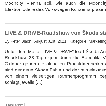
Standort
Mooncity Vienna soll, wie auch die Mooncity
Elektromodelle des Volkswagen Konzerns präsent
LIVE & DRiVE-Roadshow von Škoda sta
By
Peter Blach
| August 31st, 2021 | Kategorie:
Marketin
Unter dem Motto „LIVE & DRiVE“ tourt Škoda Aut
Roadshow 33 Tage quer durch die Republik. V
Oktober gehen die aktuellen Produktneuheiten a
sind der neue Škoda Fabia und der rein elektri
von einem vielseitigen Rahmenprogramm begl
schlägt jeweils […]
« Older articles