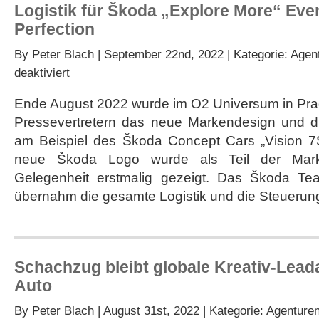
Logistik für Škoda „Explore More“ Eve
Perfection
By
Peter Blach
| September 22nd, 2022 | Kategorie:
Agen
für
deaktiviert
Logistik
für
Ende August 2022 wurde im O2 Universum in Prag
Škoda
Pressevertretern das neue Markendesign und 
„Explore
More“
am Beispiel des Škoda Concept Cars „Vision 7S
Event
neue Škoda Logo wurde als Teil der Marke
von
Pure
Gelegenheit erstmalig gezeigt. Das Škoda Te
Perfection
übernahm die gesamte Logistik und die Steuerun
Schachzug bleibt globale Kreativ-Lea
Auto
By
Peter Blach
| August 31st, 2022 | Kategorie:
Agenture