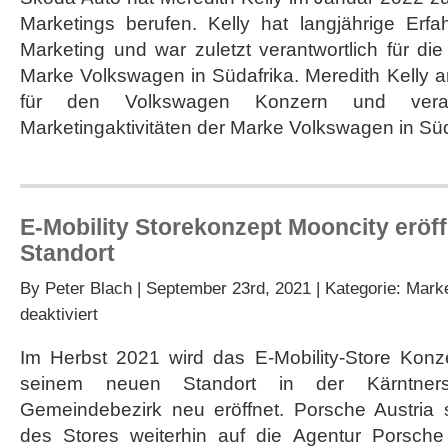
Marketings berufen. Kelly hat langjährige Erfa
Marketing und war zuletzt verantwortlich für die
Marke Volkswagen in Südafrika. Meredith Kelly ar
für den Volkswagen Konzern und verant
Marketingaktivitäten der Marke Volkswagen in Süd
E-Mobility Storekonzept Mooncity eröf
Standort
By
Peter Blach
| September 23rd, 2021 | Kategorie:
Marke
für
deaktiviert
E-
Mobility
Im Herbst 2021 wird das E-Mobility-Store Kon
Storekonzept
seinem neuen Standort in der Kärntner
Mooncity
eröffnet
Gemeindebezirk neu eröffnet. Porsche Austria 
an
des Stores weiterhin auf die Agentur Porsche
neuem