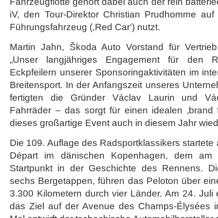
Fahrzeugflotte gehört dabei auch der rein batter
iV, den Tour-Direktor Christian Prudhomme au
Führungsfahrzeug (,Red Car‘) nutzt.
Martin Jahn, Škoda Auto Vorstand für Vertrieb
„Unser langjähriges Engagement für den R
Eckpfeilern unserer Sponsoringaktivitäten im int
Breitensport. In der Anfangszeit unseres Untern
fertigten die Gründer Václav Laurin und Vá
Fahrräder – das sorgt für einen idealen ‚brand f
dieses großartige Event auch in diesem Jahr wiede
Die 109. Auflage des Radsportklassikers startete
Départ im dänischen Kopenhagen, dem am n
Startpunkt in der Geschichte des Rennens. Di
sechs Bergetappen, führen das Peloton über ein
3.300 Kilometern durch vier Länder. Am 24. Juli 
das Ziel auf der Avenue des Champs-Élysées in