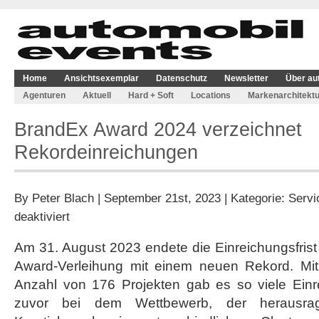
Home
Ansichtsexemplar
Datenschutz
Newsletter
Über au
Agenturen
Aktuell
Hard + Soft
Locations
Markenarchitektu
BrandEx Award 2024 verzeichnet
Rekordeinreichungen
By
Peter Blach
| September 21st, 2023 | Kategorie:
Servi
für
deaktiviert
BrandEx
Award
Am 31. August 2023 endete die Einreichungsfrist
2024
Award-Verleihung mit einem neuen Rekord. Mit
verzeichnet
Rekordeinreichungen
Anzahl von 176 Projekten gab es so viele Ein
zuvor bei dem Wettbewerb, der herausra