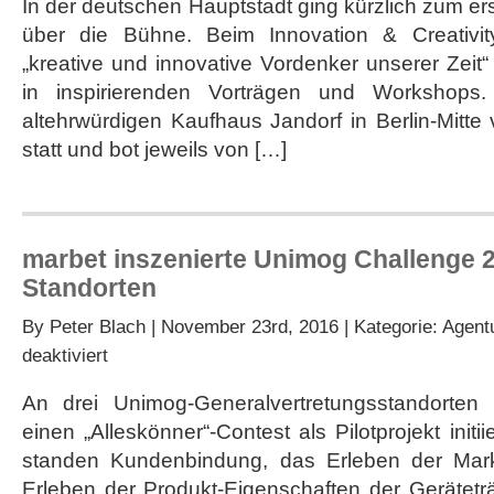
In der deutschen Hauptstadt ging kürzlich zum er
über die Bühne. Beim Innovation & Creativity
„kreative und innovative Vordenker unserer Zeit“
in inspirierenden Vorträgen und Workshops
altehrwürdigen Kaufhaus Jandorf in Berlin-Mitte
statt und bot jeweils von […]
marbet inszenierte Unimog Challenge 2
Standorten
By
Peter Blach
| November 23rd, 2016 | Kategorie:
Agent
für
deaktiviert
marbet
inszenierte
An drei Unimog-Generalvertretungsstandorten
Unimog
einen „Alleskönner“-Contest als Pilotprojekt init
Challenge
2016
standen Kundenbindung, das Erleben der Mar
an
Erleben der Produkt-Eigenschaften der Gerätetr
drei