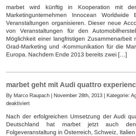
marbet wird künftig in Kooperation mit de
Marketingunternehmen Innocean Worldwide E
Veranstaltungen organisieren. Dieser neue Acc
von Veranstaltungen für den Automobilherste
Möglichkeit einer langfristigen Zusammenarbeit m
Grad-Marketing und -Kommunikation für die Ma
Europa. Nachdem Ende 2013 bereits zwei […]
marbet geht mit Audi quattro experien
By
Marco Raupach
| November 28th, 2013 | Kategorie:
Ag
für
deaktiviert
marbet
geht
Nach der erfolgreichen Umsetzung der Audi qua
mit
Deutschland hat marbet jetzt auch den
Audi
quattro
Folgeveranstaltung in Österreich, Schweiz, Italie
experience