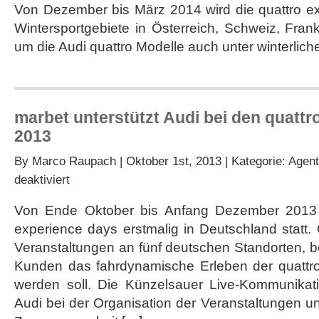
Von Dezember bis März 2014 wird die quattro e
im
Ausland
Wintersportgebiete in Österreich, Schweiz, Frank
um die Audi quattro Modelle auch unter winterlich
marbet unterstützt Audi bei den quattr
2013
By
Marco Raupach
| Oktober 1st, 2013 | Kategorie:
Agent
für
deaktiviert
marbet
unterstützt
Von Ende Oktober bis Anfang Dezember 2013 f
Audi
experience days erstmalig in Deutschland statt.
bei
den
Veranstaltungen an fünf deutschen Standorten, 
quattro
Kunden das fahrdynamische Erleben der quattr
experience
days
werden soll. Die Künzelsauer Live-Kommunikat
2013
Audi bei der Organisation der Veranstaltungen un