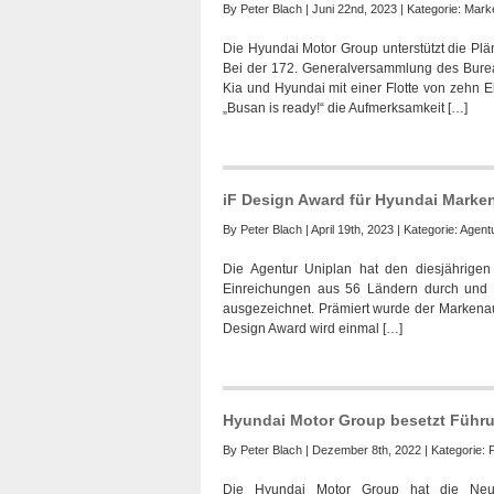
By
Peter Blach
| Juni 22nd, 2023 | Kategorie:
Marke
Die Hyundai Motor Group unterstützt die Plä
Bei der 172. Generalversammlung des Bureau 
Kia und Hyundai mit einer Flotte von zehn E
„Busan is ready!“ die Aufmerksamkeit […]
iF Design Award für Hyundai Marken
By
Peter Blach
| April 19th, 2023 | Kategorie:
Agent
Die Agentur Uniplan hat den diesjährige
Einreichungen aus 56 Ländern durch und 
ausgezeichnet. Prämiert wurde der Markenauft
Design Award wird einmal […]
Hyundai Motor Group besetzt Führ
By
Peter Blach
| Dezember 8th, 2022 | Kategorie:
Die Hyundai Motor Group hat die Neub