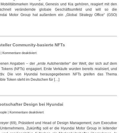
obilitätsmarken Hyundai, Genesis und Kia gehören, reagiert mit den
Group
schnell verändernde globale Geschäftsumfeld und will so die
besetzt
undai Motor Group hat außerdem ein „Global Strategy Office“ (GSO)
Führungspositionen
neu
rsteller Community-basierte NFTs
für
|
Kommentare deaktiviert
Hyundai
nen Angaben – der „erste Autohersteller“ der Welt, der sich auf dem
verkauft
Tokens (NFTs) engagiert. Erste Verkäufe wurden bereits realisiert, und
als
ktiv. Die von Hyundai herausgegebenen NFTs greifen das Thema
erster
ible Token steht im Deutschen für […]
Autohersteller
Community-
basierte
NFTs
botschafter Design bei Hyundai
für
eople
|
Kommentare deaktiviert
Peter
reyer (69), Präsident und Head of Design Management, zum Executive
Schreyer
Unternehmens. Zukünftig soll er die Hyundai Motor Group in leitender
wurde