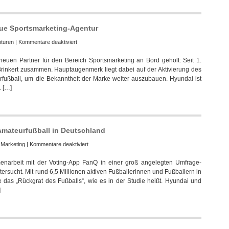
ue Sportsmarketing-Agentur
für
turen
|
Kommentare deaktiviert
Hyundai
euen Partner für den Bereich Sportsmarketing an Bord geholt: Seit 1.
Deutschland
rinkert zusammen. Hauptaugenmerk liegt dabei auf der Aktivierung des
beauftragt
fußball, um die Bekanntheit der Marke weiter auszubauen. Hyundai ist
neue
. […]
Sportsmarketing-
Agentur
 Amateurfußball in Deutschland
für
:
Marketing
|
Kommentare deaktiviert
Hyundai
narbeit mit der Voting-App FanQ in einer groß angelegten Umfrage-
veröffentlicht
ersucht. Mit rund 6,5 Millionen aktiven Fußballerinnen und Fußballern in
Studie
 das „Rückgrat des Fußballs“, wie es in der Studie heißt. Hyundai und
über
]
Amateurfußball
in
Deutschland