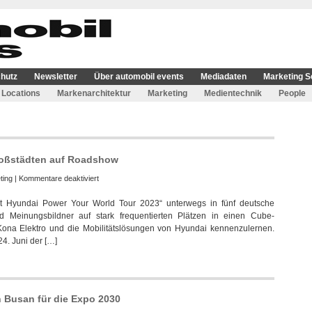
hutz
Newsletter
Über automobil events
Mediadaten
Marketing S
Locations
Markenarchitektur
Marketing
Medientechnik
People
roßstädten auf Roadshow
für
ting
|
Kommentare deaktiviert
Hyundai
et Hyundai Power Your World Tour 2023“ unterwegs in fünf deutsche
Cube
d Meinungsbildner auf stark frequentierten Plätzen in einen Cube-
in
ona Elektro und die Mobilitätslösungen von Hyundai kennenzulernen.
fünf
4. Juni der […]
deutschen
Großstädten
auf
Roadshow
 Busan für die Expo 2030