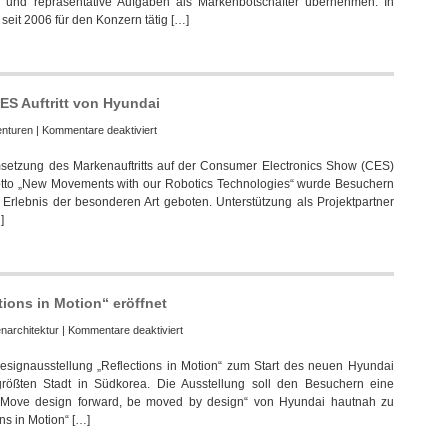
n und repräsentative Aufgaben als Markenbotschafter übernehmen. In
neuer
seit 2006 für den Konzern tätig […]
Markenbotschafter
Design
bei
Hyundai
CES Auftritt von Hyundai
für
nturen
|
Kommentare deaktiviert
Uniplan
msetzung des Markenauftritts auf der Consumer Electronics Show (CES)
leistete
otto „New Movements with our Robotics Technologies“ wurde Besuchern
Unterstützung
Erlebnis der besonderen Art geboten. Unterstützung als Projektpartner
für
]
CES
Auftritt
von
Hyundai
ions in Motion“ eröffnet
für
narchitektur
|
Kommentare deaktiviert
Hyundai
signausstellung „Reflections in Motion“ zum Start des neuen Hyundai
Designausstellung
tgrößten Stadt in Südkorea. Die Ausstellung soll den Besuchern eine
„Reflections
 „Move design forward, be moved by design“ von Hyundai hautnah zu
in
ons in Motion“ […]
Motion“
eröffnet