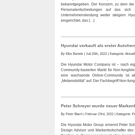
bekanntgegeben. Der Konzern, zu dem die M
Personalentscheidungen auf das sich 
Unternehmensleistung weiter steigern. Hy
eingerichtet, das […]
Hyundai verkauft als erster Autohe
By
Elke Bartels
| Juli 20th, 2022 | Kategorie:
Aktuell
Die Hyundai Motor Company ist – nach eige
Community-basierten Markt für Non-fungible 
eine wachsende Online-Community ist a
„Metamobilität“ auf. Der Fachbegriff Non-fung
Peter Schreyer wurde neuer Marken
By
Peter Blach
| Februar 23rd, 2022 | Kategorie:
P
Die Hyundai Motor Group ernennt Peter Sch
Design Advisor und Markenbotschafter des 