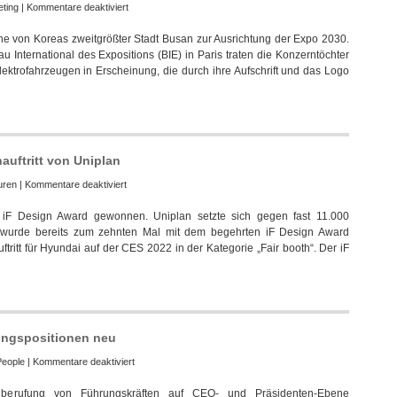
für
ting
|
Kommentare deaktiviert
Hyundai
ne von Koreas zweitgrößter Stadt Busan zur Ausrichtung der Expo 2030.
unterstützt
International des Expositions (BIE) in Paris traten die Konzerntöchter
Bewerbung
lektrofahrzeugen in Erscheinung, die durch ihre Aufschrift und das Logo
von
Busan
für
die
Expo
2030
auftritt von Uniplan
für
uren
|
Kommentare deaktiviert
iF
n iF Design Award gewonnen. Uniplan setzte sich gegen fast 11.000
Design
wurde bereits zum zehnten Mal mit dem begehrten iF Design Award
Award
ritt für Hyundai auf der CES 2022 in der Kategorie „Fair booth“. Der iF
für
Hyundai
Markenauftritt
von
Uniplan
ungspositionen neu
für
People
|
Kommentare deaktiviert
Hyundai
erufung von Führungskräften auf CEO- und Präsidenten-Ebene
Motor