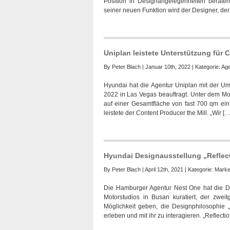
Position in Designangelegenheiten berate
seiner neuen Funktion wird der Designer, der 
Uniplan leistete Unterstützung für 
By
Peter Blach
| Januar 10th, 2022 | Kategorie:
Age
Hyundai hat die Agentur Uniplan mit der U
2022 in Las Vegas beauftragt. Unter dem M
auf einer Gesamtfläche von fast 700 qm ein 
leistete der Content Producer the Mill. „Wir […
Hyundai Designausstellung „Reflect
By
Peter Blach
| April 12th, 2021 | Kategorie:
Marke
Die Hamburger Agentur Nest One hat die De
Motorstudios in Busan kuratiert, der zwei
Möglichkeit geben, die Designphilosophie
erleben und mit ihr zu interagieren. „Reflecti