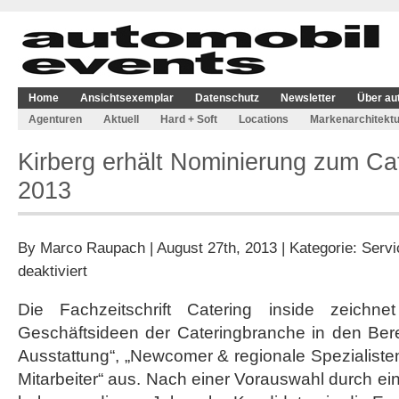
Home
Ansichtsexemplar
Datenschutz
Newsletter
Über au
Agenturen
Aktuell
Hard + Soft
Locations
Markenarchitektu
Kirberg erhält Nominierung zum Ca
2013
By
Marco Raupach
| August 27th, 2013 | Kategorie:
Servi
für
deaktiviert
Kirberg
erhält
Die Fachzeitschrift Catering inside zeichne
Nominierung
Geschäftsideen der Cateringbranche in den Be
zum
Caterer
Ausstattung“, „Newcomer & regionale Spezialist
des
Mitarbeiter“ aus. Nach einer Vorauswahl durch e
Jahres
2013