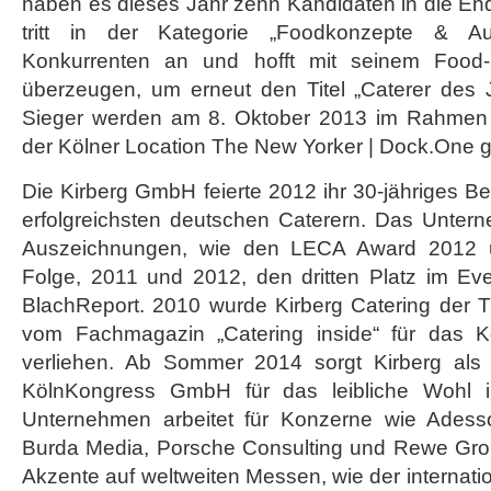
haben es dieses Jahr zehn Kandidaten in die End
tritt in der Kategorie „Foodkonzepte & Au
Konkurrenten an und hofft mit seinem Food
überzeugen, um erneut den Titel „Caterer des J
Sieger werden am 8. Oktober 2013 im Rahmen e
der Kölner Location The New Yorker | Dock.One g
Die Kirberg GmbH feierte 2012 ihr 30-jähriges B
erfolgreichsten deutschen Caterern. Das Untern
Auszeichnungen, wie den LECA Award 2012 u
Folge, 2011 und 2012, den dritten Platz im Ev
BlachReport. 2010 wurde Kirberg Catering der Ti
vom Fachmagazin „Catering inside“ für das 
verliehen. Ab Sommer 2014 sorgt Kirberg als 
KölnKongress GmbH für das leibliche Wohl i
Unternehmen arbeitet für Konzerne wie Adesso
Burda Media, Porsche Consulting und Rewe Group
Akzente auf weltweiten Messen, wie der interna