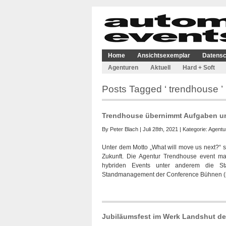
Home
Ansichtsexemplar
Datensc
Agenturen
Aktuell
Hard + Soft
Posts Tagged ‘ trendhouse ’
Trendhouse übernimmt Aufgaben und 
By
Peter Blach
| Juli 28th, 2021 | Kategorie:
Agentu
Unter dem Motto „What will move us next?“ ste
Zukunft. Die Agentur Trendhouse event m
hybriden Events unter anderem die Star
Standmanagement der Conference Bühnen (m
Jubiläumsfest im Werk Landshut d