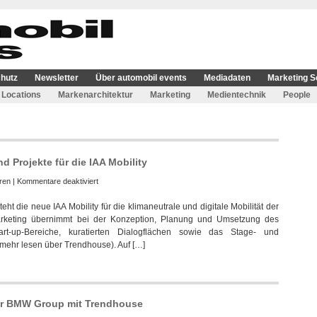
hutz
Newsletter
Über automobil events
Mediadaten
Marketing S
Locations
Markenarchitektur
Marketing
Medientechnik
People
Projekte für die IAA Mobility
für
ren
|
Kommentare deaktiviert
Trendhouse
ht die neue IAA Mobility für die klimaneutrale und digitale Mobilität der
übernimmt
arketing übernimmt bei der Konzeption, Planung und Umsetzung des
Aufgaben
t-up-Bereiche, kuratierten Dialogflächen sowie das Stage- und
und
ehr lesen über Trendhouse). Auf […]
Projekte
für
die
IAA
Mobility
er BMW Group mit Trendhouse