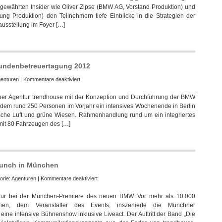
rk gewährten Insider wie Oliver Zipse (BMW AG, Vorstand Produktion) und
Automobil
ung Produktion) den Teilnehmern tiefe Einblicke in die Strategien der
Forum
ausstellung im Foyer […]
2015
in
München
undenbetreuertagung 2012
für
enturen
|
Kommentare deaktiviert
trendhouse
ner Agentur trendhouse mit der Konzeption und Durchführung der BMW
organisiert
dem rund 250 Personen im Vorjahr ein intensives Wochenende in Berlin
BMW
rische Luft und grüne Wiesen. Rahmenhandlung rund um ein integriertes
Großkundenbetreuertagung
mit 80 Fahrzeugen des […]
2012
aunch in München
für
orie:
Agenturen
|
Kommentare deaktiviert
trendhouse
tur bei der München-Premiere des neuen BMW. Vor mehr als 10.000
inszenierte
en, dem Veranstalter des Events, inszenierte die Münchner
BMW
ine intensive Bühnenshow inklusive Liveact. Der Auftritt der Band „Die
1er-