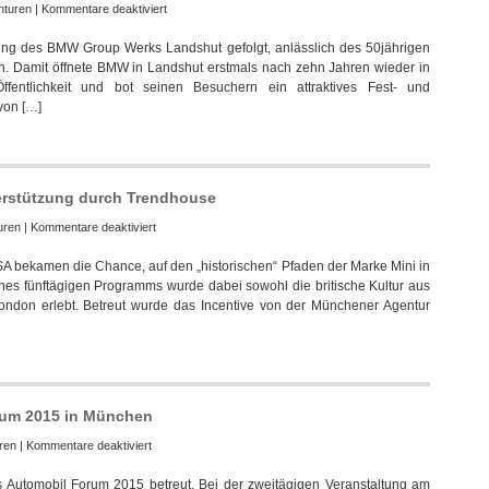
für
nturen
|
Kommentare deaktiviert
Jubiläumsfest
ng des BMW Group Werks Landshut gefolgt, anlässlich des 50jährigen
im
 Damit öffnete BMW in Landshut erstmals nach zehn Jahren wieder in
Werk
ffentlichkeit und bot seinen Besuchern ein attraktives Fest- und
Landshut
von […]
der
BMW
Group
mit
Trendhouse
erstützung durch Trendhouse
für
uren
|
Kommentare deaktiviert
Mini
SA bekamen die Chance, auf den „historischen“ Pfaden der Marke Mini in
USA
es fünftägigen Programms wurde dabei sowohl die britische Kultur aus
besuchte
ondon erlebt. Betreut wurde das Incentive von der Münchener Agentur
London
mit
Unterstützung
durch
Trendhouse
rum 2015 in München
für
ren
|
Kommentare deaktiviert
Trendhouse
Automobil Forum 2015 betreut. Bei der zweitägigen Veranstaltung am
betreute