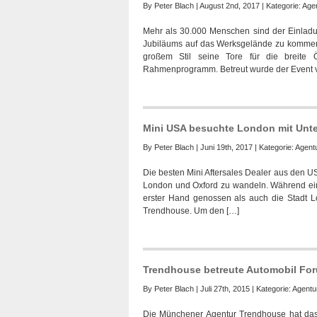
By
Peter Blach
| August 2nd, 2017 | Kategorie:
Age
Mehr als 30.000 Menschen sind der Einladu
Jubiläums auf das Werksgelände zu kommen.
großem Stil seine Tore für die breite Ö
Rahmenprogramm. Betreut wurde der Event 
Mini USA besuchte London mit Unt
By
Peter Blach
| Juni 19th, 2017 | Kategorie:
Agent
Die besten Mini Aftersales Dealer aus den U
London und Oxford zu wandeln. Während ein
erster Hand genossen als auch die Stadt L
Trendhouse. Um den […]
Trendhouse betreute Automobil Fo
By
Peter Blach
| Juli 27th, 2015 | Kategorie:
Agentu
Die Münchener Agentur Trendhouse hat das 