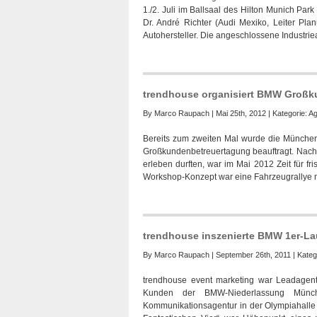
1./2. Juli im Ballsaal des Hilton Munich Pa
Dr. André Richter (Audi Mexiko, Leiter Plan
Autohersteller. Die angeschlossene Industrie
trendhouse organisiert BMW Großk
By
Marco Raupach
| Mai 25th, 2012 | Kategorie:
Ag
Bereits zum zweiten Mal wurde die Münche
Großkundenbetreuertagung beauftragt. Nach
erleben durften, war im Mai 2012 Zeit für f
Workshop-Konzept war eine Fahrzeugrallye 
trendhouse inszenierte BMW 1er-L
By
Marco Raupach
| September 26th, 2011 | Kateg
trendhouse event marketing war Leadagen
Kunden der BMW-Niederlassung Münch
Kommunikationsagentur in der Olympiahalle e