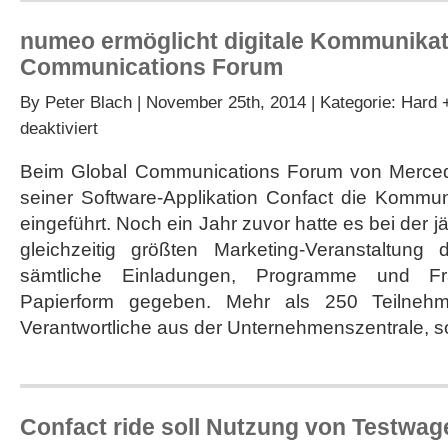
numeo ermöglicht digitale Kommunikat
Communications Forum
By
Peter Blach
| November 25th, 2014 | Kategorie:
Hard +
für
deaktiviert
numeo
ermöglicht
Beim Global Communications Forum von Merce
digitale
seiner Software-Applikation Confact die Kommuni
Kommunikation
auf
eingeführt. Noch ein Jahr zuvor hatte es bei der j
Global
gleichzeitig größten Marketing-Veranstaltung d
Communications
Forum
sämtliche Einladungen, Programme und Fra
Papierform gegeben. Mehr als 250 Teilnehm
Verantwortliche aus der Unternehmenszentrale, s
Confact ride soll Nutzung von Testwag