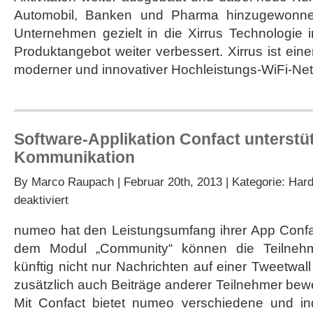
Automobil, Banken und Pharma hinzugewonnen
Unternehmen gezielt in die Xirrus Technologie i
Produktangebot weiter verbessert. Xirrus ist ein
moderner und innovativer Hochleistungs-WiFi-Net
Software-Applikation Confact unterstüt
Kommunikation
By
Marco Raupach
| Februar 20th, 2013 | Kategorie:
Hard
für
deaktiviert
Software-
Applikation
numeo hat den Leistungsumfang ihrer App Confac
Confact
dem Modul „Community“ können die Teilnehme
unterstützt
Event-
künftig nicht nur Nachrichten auf einer Tweetwall
Kommunikation
zusätzlich auch Beiträge anderer Teilnehmer be
Mit Confact bietet numeo verschiedene und indi