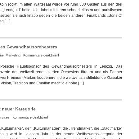
öln rockt“ im alten Wartesaal wurde vor rund 800 Gästen aus den drei
unterstützte
 „Lendgold“ holte sich dabei mit ihrem schnörkellosen und puristischen
zum
t setzen sie sich knapp gegen die beiden anderen Finalbands „Sons Of
dritten
eg […]
Mal
Musikwettbewerb
„Köln
rockt“
des Gewandhausorchesters
für
rie:
Marketing
|
Kommentare deaktiviert
Porsche
d Porsche Hauptsponsor des Gewandhausorchesters in Leipzig. Das
wird
zerte des weltweit renommierten Orchesters fördern und als Partner
neuer
zwei Premium-Marken kooperieren, die weltweit als stilbildende Klassiker
Hauptsponsor
 Vision, Tradition und Emotion macht die hohe […]
des
Gewandhausorchesters
t neuer Kategorie
für
rvices
|
Kommentare deaktiviert
Kulturmarken-
„Kulturmarke“, den „Kulturmanager“, die „Trendmarke“, die „Stadtmarke“
Award
stmalig wird in diesem Jahr in der neuen Wettbewerbskategorie der
2011