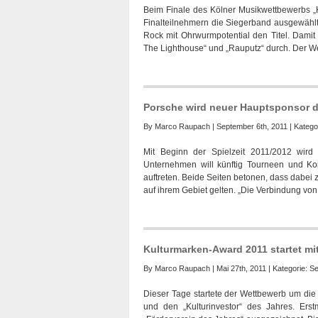
Beim Finale des Kölner Musikwettbewerbs „K
Finalteilnehmern die Siegerband ausgewählt.
Rock mit Ohrwurmpotential den Titel. Dami
The Lighthouse“ und „Rauputz“ durch. Der W
Porsche wird neuer Hauptsponsor 
By
Marco Raupach
| September 6th, 2011 | Katego
Mit Beginn der Spielzeit 2011/2012 wir
Unternehmen will künftig Tourneen und Kon
auftreten. Beide Seiten betonen, dass dabei 
auf ihrem Gebiet gelten. „Die Verbindung von
Kulturmarken-Award 2011 startet mi
By
Marco Raupach
| Mai 27th, 2011 | Kategorie:
Se
Dieser Tage startete der Wettbewerb um die 
und den „Kulturinvestor“ des Jahres. Er