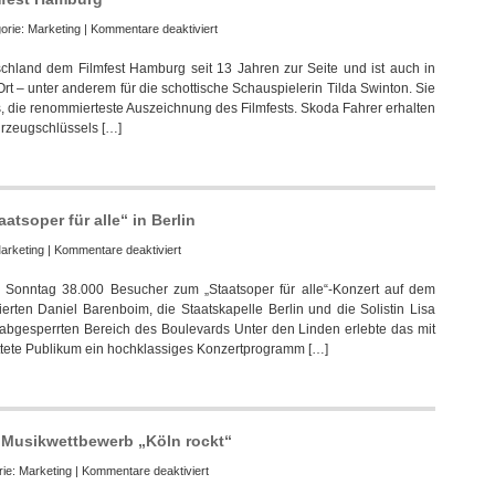
für
orie:
Marketing
|
Kommentare deaktiviert
Tilda
chland dem Filmfest Hamburg seit 13 Jahren zur Seite und ist auch in
Swinton
Ort – unter anderem für die schottische Schauspielerin Tilda Swinton. Sie
fährt
 die renommierteste Auszeichnung des Filmfests. Skoda Fahrer erhalten
Skoda
hrzeugschlüssels […]
beim
Filmfest
Hamburg
atsoper für alle“ in Berlin
für
arketing
|
Kommentare deaktiviert
38.000
Sonntag 38.000 Besucher zum „Staatsoper für alle“-Konzert auf dem
begeisterte
erten Daniel Barenboim, die Staatskapelle Berlin und die Solistin Lisa
Besucher
 abgesperrten Bereich des Boulevards Unter den Linden erlebte das mit
bei
tete Publikum ein hochklassiges Konzertprogramm […]
„Staatsoper
für
alle“
in
Berlin
l Musikwettbewerb „Köln rockt“
für
rie:
Marketing
|
Kommentare deaktiviert
Toyota