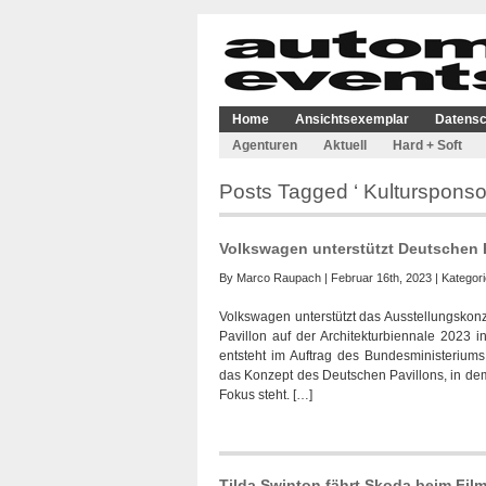
Home
Ansichtsexemplar
Datensc
Agenturen
Aktuell
Hard + Soft
Posts Tagged ‘ Kultursponsor
Volkswagen unterstützt Deutschen P
By
Marco Raupach
| Februar 16th, 2023 | Kategor
Volkswagen unterstützt das Ausstellungsko
Pavillon auf der Architekturbiennale 2023 
entsteht im Auftrag des Bundesministerium
das Konzept des Deutschen Pavillons, in dem
Fokus steht. […]
Tilda Swinton fährt Skoda beim Fil