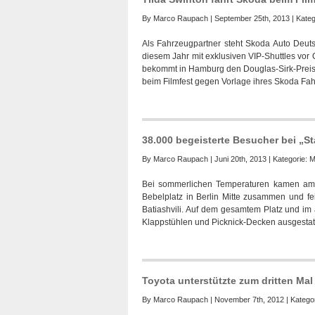
By
Marco Raupach
| September 25th, 2013 | Kateg
Als Fahrzeugpartner steht Skoda Auto Deuts
diesem Jahr mit exklusiven VIP-Shuttles vor 
bekommt in Hamburg den Douglas-Sirk-Preis,
beim Filmfest gegen Vorlage ihres Skoda Fa
38.000 begeisterte Besucher bei „Sta
By
Marco Raupach
| Juni 20th, 2013 | Kategorie:
M
Bei sommerlichen Temperaturen kamen am 
Bebelplatz in Berlin Mitte zusammen und fei
Batiashvili. Auf dem gesamtem Platz und im
Klappstühlen und Picknick-Decken ausgestat
Toyota unterstützte zum dritten Ma
By
Marco Raupach
| November 7th, 2012 | Katego