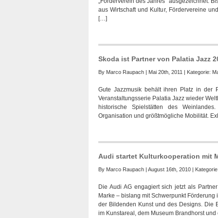
„Förderverein des Jahres“ ausgezeichnet. Bi
aus Wirtschaft und Kultur, Fördervereine u
[…]
Skoda ist Partner von Palatia Jazz 2
By
Marco Raupach
| Mai 20th, 2011 | Kategorie:
Ma
Gute Jazzmusik behält ihren Platz in der P
Veranstaltungsserie Palatia Jazz wieder Wel
historische Spielstätten des Weinlandes
Organisation und größtmögliche Mobilität. Ex
Audi startet Kulturkooperation mit
By
Marco Raupach
| August 16th, 2010 | Kategori
Die Audi AG engagiert sich jetzt als Partn
Marke – bislang mit Schwerpunkt Förderung in
der Bildenden Kunst und des Designs. Die
im Kunstareal, dem Museum Brandhorst und