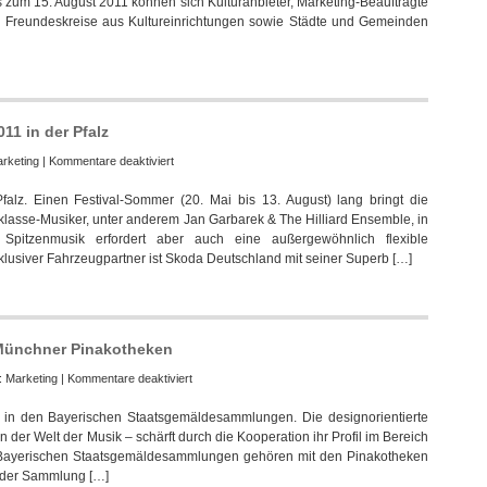
s zum 15. August 2011 können sich Kulturanbieter, Marketing-Beauftragte
startet
nd Freundeskreise aus Kultureinrichtungen sowie Städte und Gemeinden
mit
neuer
Kategorie
011 in der Pfalz
für
rketing
|
Kommentare deaktiviert
Skoda
falz. Einen Festival-Sommer (20. Mai bis 13. August) lang bringt die
ist
tklasse-Musiker, unter anderem Jan Garbarek & The Hilliard Ensemble, in
Partner
. Spitzenmusik erfordert aber auch eine außergewöhnlich flexible
von
klusiver Fahrzeugpartner ist Skoda Deutschland mit seiner Superb […]
Palatia
Jazz
2011
in
der
 Münchner Pinakotheken
Pfalz
für
e:
Marketing
|
Kommentare deaktiviert
Audi
er in den Bayerischen Staatsgemäldesammlungen. Die designorientierte
startet
 der Welt der Musik – schärft durch die Kooperation ihr Profil im Bereich
Kulturkooperation
 Bayerischen Staatsgemäldesammlungen gehören mit den Pinakotheken
mit
 der Sammlung […]
Münchner