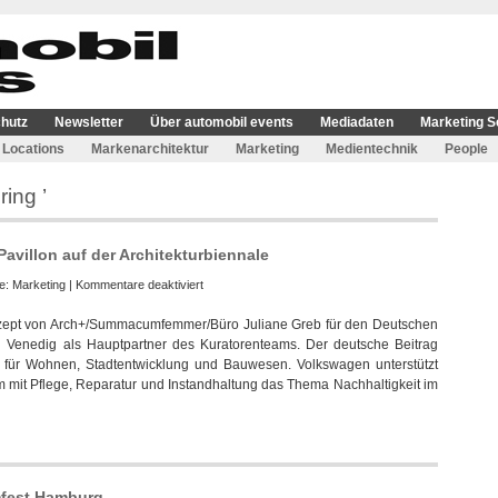
hutz
Newsletter
Über automobil events
Mediadaten
Marketing S
Locations
Markenarchitektur
Marketing
Medientechnik
People
ing ’
avillon auf der Architekturbiennale
für
ie:
Marketing
|
Kommentare deaktiviert
Volkswagen
nzept von Arch+/Summacumfemmer/Büro Juliane Greb für den Deutschen
unterstützt
in Venedig als Hauptpartner des Kuratorenteams. Der deutsche Beitrag
Deutschen
s für Wohnen, Stadtentwicklung und Bauwesen. Volkswagen unterstützt
Pavillon
 mit Pflege, Reparatur und Instandhaltung das Thema Nachhaltigkeit im
auf
der
Architekturbiennale
mfest Hamburg