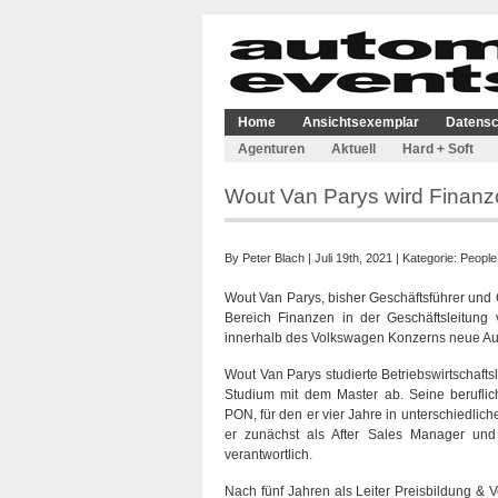
Home
Ansichtsexemplar
Datensc
Agenturen
Aktuell
Hard + Soft
Wout Van Parys wird Finanz
By
Peter Blach
| Juli 19th, 2021 | Kategorie:
People
Wout Van Parys, bisher Geschäftsführer und C
Bereich Finanzen in der Geschäftsleitung
innerhalb des Volkswagen Konzerns neue A
Wout Van Parys studierte Betriebswirtschafts
Studium mit dem Master ab. Seine berufli
PON, für den er vier Jahre in unterschiedlic
er zunächst als After Sales Manager und
verantwortlich.
Nach fünf Jahren als Leiter Preisbildung & V