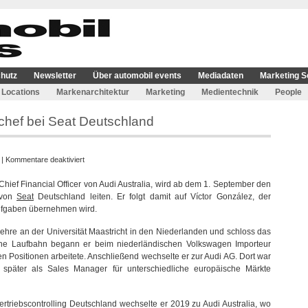
hutz
Newsletter
Über automobil events
Mediadaten
Marketing S
Locations
Markenarchitektur
Marketing
Medientechnik
People
chef bei Seat Deutschland
für
|
Kommentare deaktiviert
Wout
hief Financial Officer von Audi Australia, wird ab dem 1. September den
Van
 von
Seat
Deutschland leiten. Er folgt damit auf Víctor González, der
Parys
ufgaben übernehmen wird.
wird
Finanzchef
lehre an der Universität Maastricht in den Niederlanden und schloss das
bei
che Laufbahn begann er beim niederländischen Volkswagen Importeur
Seat
hen Positionen arbeitete. Anschließend wechselte er zur Audi AG. Dort war
Deutschland
 später als Sales Manager für unterschiedliche europäische Märkte
ertriebscontrolling Deutschland wechselte er 2019 zu Audi Australia, wo