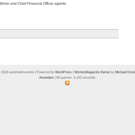
hrer und Chief Financial Officer agierte.
 2026 automobil events | Powered by
WordPress
|
WyntonMagazine theme
by
Michael Oese
Anmelden
| 86 queries. 0,143 seconds.