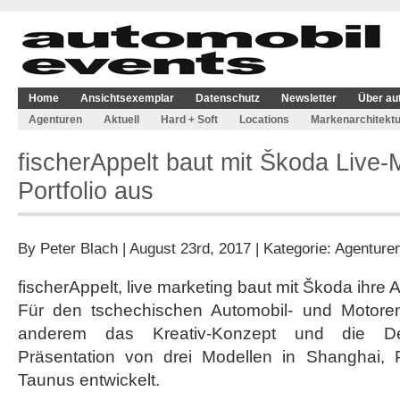
Home
Ansichtsexemplar
Datenschutz
Newsletter
Über au
Agenturen
Aktuell
Hard + Soft
Locations
Markenarchitektu
fischerAppelt baut mit Škoda Live-
Portfolio aus
By
Peter Blach
| August 23rd, 2017 | Kategorie:
Agenture
fischerAppelt, live marketing baut mit Škoda ihre 
Für den tschechischen Automobil- und Motoren
anderem das Kreativ-Konzept und die De
Präsentation von drei Modellen in Shanghai, 
Taunus entwickelt.