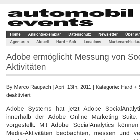
Home
Ansichtsexemplar
Datenschutz
Newsletter
Über au
Agenturen
Aktuell
Hard + Soft
Locations
Markenarchitektu
Adobe ermöglicht Messung von Soc
Aktivitäten
By
Marco Raupach
| April 13th, 2011 | Kategorie:
Hard + 
für
deaktiviert
Adobe
ermöglicht
Adobe Systems hat jetzt Adobe SocialAnalyt
Messung
innerhalb der Adobe Online Marketing Suite
von
Social-
vorgestellt. Mit Adobe SocialAnalytics könne
Media-
Media-Aktivitäten beobachten, messen und v
Aktivitäten