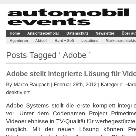
Home
Ansichtsexemplar
Datenschutz
Newsletter
Über au
Agenturen
Aktuell
Hard + Soft
Locations
Markenarchitektu
Posts Tagged ‘ Adobe ’
Adobe stellt integrierte Lösung für Vid
By
Marco Raupach
| Februar 29th, 2012 | Kategorie:
Hard
für
deaktiviert
Adobe
stellt
Adobe Systems stellt die erste komplett integrie
integrierte
vor. Unter dem Codenamen Project Primetim
Lösung
für
Videoerlebnisse in TV-Qualität für werbegestützt
Videoinhalte
möglich. Mit der neuen Lösung können Pre
vor