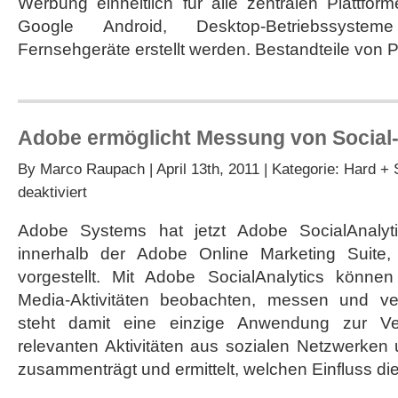
Werbung einheitlich für alle zentralen Plattfor
Google Android, Desktop-Betriebssystem
Fernsehgeräte erstellt werden. Bestandteile von 
Adobe ermöglicht Messung von Social-
By
Marco Raupach
| April 13th, 2011 | Kategorie:
Hard + 
für
deaktiviert
Adobe
ermöglicht
Adobe Systems hat jetzt Adobe SocialAnalyt
Messung
innerhalb der Adobe Online Marketing Suite
von
Social-
vorgestellt. Mit Adobe SocialAnalytics könne
Media-
Media-Aktivitäten beobachten, messen und v
Aktivitäten
steht damit eine einzige Anwendung zur Ver
relevanten Aktivitäten aus sozialen Netzwerken
zusammenträgt und ermittelt, welchen Einfluss di