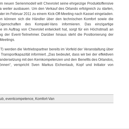
m neuen Serienmodell will Chevrolet seine ehrgeizige Produktoffensive
 weiter ausbauen. Um den Verkauf des Orlando erfolgreich zu starten,
ter im Februar 2011 zu einem Kick-Off-Meeting nach Kassel eingeladen.
gen können sich die Händler über den technischen Komfort sowie die
igenschaften des Kompakt-Vans informieren. Das einzigartige
 im Auftrag von Chevrolet entwickelt hat, sorgt für ein Höchstmaß an
ng der Event-Teilnehmer. Darüber hinaus steht die Positionierung der
s Meetings.
VCT) werden die Vertriebspartner bereits im Vorfeld der Veranstaltung über
ransportkapazität informiert. „Das bedeutet, dass wir bei der effektiven
andersetzung mit den Kernkompetenzen und den Benefits des Orlandos,
önnen“, verspricht Sven Markus Eichenlaub, Kopf und Initiator von
aub
,
eventcompetence
,
Komfort-Van