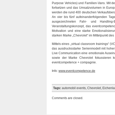
Purpose Vehicles) und Familien-Vans. Mit de
fortsetzen und das Umsatzvolumen in Europa
werden die rund 400 deutschen Verkaufsbera
An vier bis fünf aufeinanderfolgenden Ta
ausgezeichneten Fahr- und Handling-E
Veranstaltungskonzept, das eventcompetence
Motivation und eine starke Emotionalisieru
starken Marke „Chevrolet“ im Mittelpunkt de
Mittels eines „virtual classroom trainings“ (
das ausdrucksstarke Serienmodell mit hoher T
Live Communication eine emotionale Ausein
sowie der Marke Chevrolet fokussieren k
eventcompetence + compagnie.
Info:
www.eventcompetence.de
Tags:
automobil events
,
Chevrolet
,
Eichenl
Comments are closed.