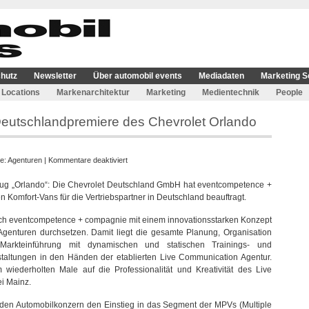
hutz
Newsletter
Über automobil events
Mediadaten
Marketing S
Locations
Markenarchitektur
Marketing
Medientechnik
People
eutschlandpremiere des Chevrolet Orlando
für
ie:
Agenturen
|
Kommentare deaktiviert
eventcompetence
zeug „Orlando“: Die Chevrolet Deutschland GmbH hat eventcompetence +
veredelt
Komfort-Vans für die Vertriebspartner in Deutschland beauftragt.
Deutschlandpremiere
des
ich eventcompetence + compagnie mit einem innovationsstarken Konzept
Chevrolet
Agenturen durchsetzen. Damit liegt die gesamte Planung, Organisation
Orlando
arkteinführung mit dynamischen und statischen Trainings- und
taltungen in den Händen der etablierten Live Communication Agentur.
 wiederholten Male auf die Professionalität und Kreativität des Live
i Mainz.
r den Automobilkonzern den Einstieg in das Segment der MPVs (Multiple