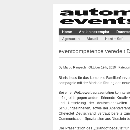
Home
Ansichtsexemplar
Datensc
Agenturen
Aktuell
Hard + Soft
eventcompetence veredelt D
By
Marco Raupach
| Oktober 19th, 2010 | Kategor
Startschuss für das kompakte Familienfahr
compagnie mit der Markteinführung des neuen 
Bei einer Wettbewerbspräsentation konnte s
erfolgreich gegen andere führende Kreativ-
und Umsetzung der deutschlandweiten M
Schulungseinheiten, sowie der Abendverans
Chevrolet Deutschland vertraut bereits zum
Communication-Spezialisten aus Nierstein be
Die Präsentation des „Orlando“ bedeutet fü