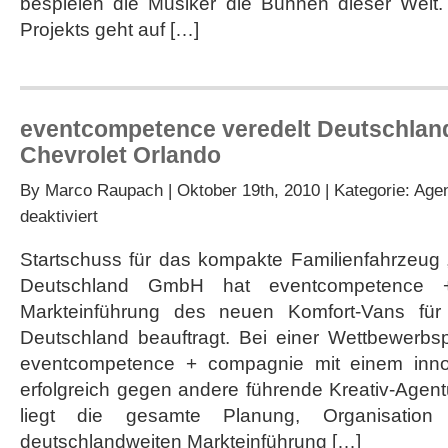
bespielen die Musiker die Bühnen dieser Welt
Projekts geht auf […]
eventcompetence veredelt Deutschlan
Chevrolet Orlando
By
Marco Raupach
| Oktober 19th, 2010 | Kategorie:
Agen
für
deaktiviert
eventcompetence
veredelt
Startschuss für das kompakte Familienfahrzeug 
Deutschlandpremiere
Deutschland GmbH hat eventcompetence 
des
Chevrolet
Markteinführung des neuen Komfort-Vans für d
Orlando
Deutschland beauftragt. Bei einer Wettbewerbsp
eventcompetence + compagnie mit einem inno
erfolgreich gegen andere führende Kreativ-Agen
liegt die gesamte Planung, Organisatio
deutschlandweiten Markteinführung […]