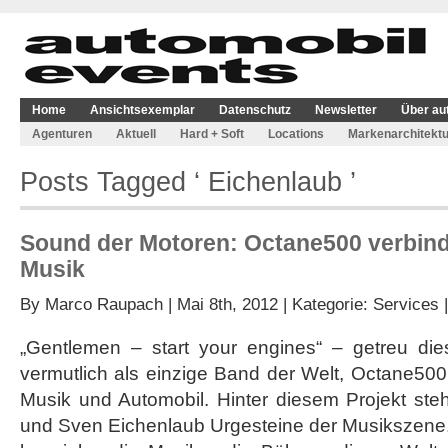
Home
Ansichtsexemplar
Datenschutz
Newsletter
Über au
Agenturen
Aktuell
Hard + Soft
Locations
Markenarchitektu
Posts Tagged ‘ Eichenlaub ’
Sound der Motoren: Octane500 verbind
Musik
By
Marco Raupach
| Mai 8th, 2012 | Kategorie:
Services
„Gentlemen – start your engines“ – getreu di
vermutlich als einzige Band der Welt, Octane50
Musik und Automobil. Hinter diesem Projekt ste
und Sven Eichenlaub Urgesteine der Musikszene.