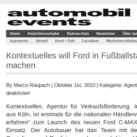
Home
Ansichtsexemplar
Datenschutz
Newsletter
Über au
Agenturen
Aktuell
Hard + Soft
Locations
Markenarchitektu
Kontextuelles will Ford in Fußballst
machen
By
Marco Raupach
| Oktober 1st, 2010 | Kategorie:
Agent
für
deaktiviert
Kontextuelles
will
Kontextuelles, Agentur für Verkaufsförderung, 
Ford
aus Köln, ist erstmals für die nationalen Händler
in
Fußballstadien
erfahren“ zum Launch des neuen Ford C-MA
„erfahrbar“
Einsatz. Der Autobauer hat das Team mit de
machen