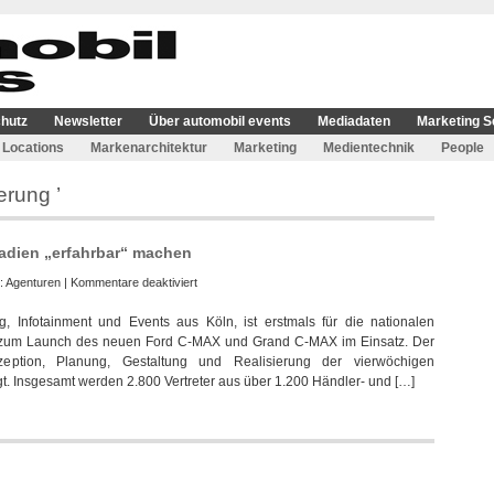
hutz
Newsletter
Über automobil events
Mediadaten
Marketing S
Locations
Markenarchitektur
Marketing
Medientechnik
People
erung ’
tadien „erfahrbar“ machen
für
e:
Agenturen
|
Kommentare deaktiviert
Kontextuelles
ng, Infotainment und Events aus Köln, ist erstmals für die nationalen
will
n“ zum Launch des neuen Ford C-MAX und Grand C-MAX im Einsatz. Der
Ford
ption, Planung, Gestaltung und Realisierung der vierwöchigen
in
gt. Insgesamt werden 2.800 Vertreter aus über 1.200 Händler- und […]
Fußballstadien
„erfahrbar“
machen