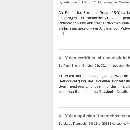
By
Peter Blach
| Mai 7th, 2015 | Kategorie:
Medient
Die Production Resource Group (PRG) hat b
ansässigen Unternehmens XL Video getrof
Videotechnik und entsprechenden Serviceleis
vielfach ausgezeichneter Anbieter von Vide
[…]
XL Video veröffentlicht neue global
By
Peter Blach
| Oktober 9th, 2014 | Kategorie:
Me
XL Video hat eine neue globale Website v
Berücksichtigung der aktuellen Konzernst
Beachhead aus Eindhoven. Für das inhaltli
verantwortlich und hat dafür aktuelle Detai
XL Video optimiert Unternehmensst
By
Marco Raupach
| Juli 23rd, 2013 | Kategorie:
Me