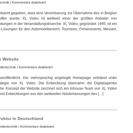
Markennamen
für
echnik
|
Kommentare deaktiviert
Production
ekannt gegeben, dass eine Vereinbarung zur Übernahme des in Belgien
Resource
fen wurde. XL Video ist weltweit einer der größten Anbieter von
Group
tungen in der Veranstaltungsbranche. XL Video, gegründet 1995, ist ein
gibt
o-Lösungen für den Automobilbereich, Tourneen, Firmenevents, Messen,
Übernahme
von
XL
Video
bekannt
e Website
für
dientechnik
|
Kommentare deaktiviert
XL
eröffentlicht. Die mehrsprachig angelegte Homepage entstand unter
Video
rategie von XL Video. Die Entwicklung übernahm die Digitalagentur
veröffentlicht
che Konzept der Website zeichnet sich ein Inhouse-Team von XL Video
neue
ls und Entwicklungen aus den weltweiten Niederlassungen des […]
globale
Website
ruktur in Deutschland
für
dientechnik
|
Kommentare deaktiviert
XL