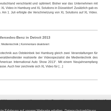
eutschland verschlankt und optimiert. Bisher war das Unternehmen mit
Video
: XL Video in Hamburg und XL Solutions in Düsseldorf. Zusätzlich gab es
optimiert
. Am 1. Juli erfolgte die Verschmelzung von XL Solutions auf XL Video.
Unternehmensstruktur
in
Deutschland
 Mercedes-Benz in Detroit 2013
für
e:
Medientechnik
|
Kommentare deaktiviert
XL
otechnik aus Oststeinbek bei Hamburg gleich zwei Veranstaltungen für
Video
ldienstleister realisierte der Videospezialist die Medientechnik des
unterstützte
American International Auto Show 2013“. Mit einem Neujahrsempfang
Auftritte
sse. Auch hier zeichnete sich XL Video für […]
von
Mercedes-
Benz
in
Detroit
2013
 2026 automobil events | Powered by
WordPress
|
WyntonMagazine theme
by
Michael Oese
Anmelden
| 82 queries. 0,141 seconds.
te Erfahrung auf unserer Webseite erhalten.
Datenschutzerklärung