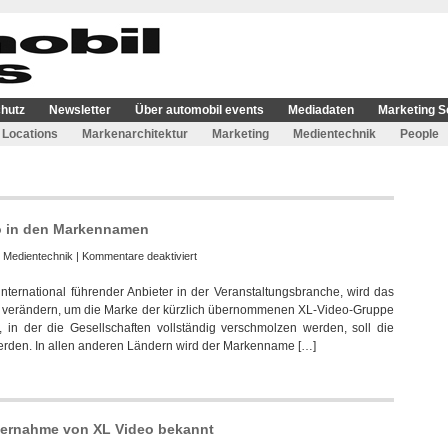
hutz
Newsletter
Über automobil events
Mediadaten
Marketing S
Locations
Markenarchitektur
Marketing
Medientechnik
People
eo in den Markennamen
für
:
Medientechnik
|
Kommentare deaktiviert
PRG
ternational führender Anbieter in der Veranstaltungsbranche, wird das
integriert
n verändern, um die Marke der kürzlich übernommenen XL-Video-Gruppe
in
 in der die Gesellschaften vollständig verschmolzen werden, soll die
D
den. In allen anderen Ländern wird der Markenname […]
und
GB
XL
Video
in
bernahme von XL Video bekannt
den