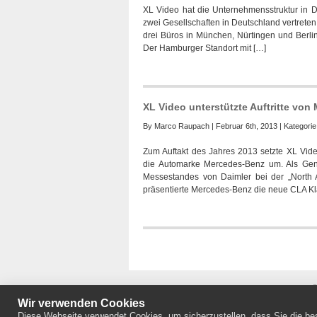
XL Video hat die Unternehmensstruktur in D
zwei Gesellschaften in Deutschland vertreten
drei Büros in München, Nürtingen und Berlin
Der Hamburger Standort mit […]
XL Video unterstützte Auftritte von
By
Marco Raupach
| Februar 6th, 2013 | Kategori
Zum Auftakt des Jahres 2013 setzte XL Vide
die Automarke Mercedes-Benz um. Als Genera
Messestandes von Daimler bei der „North 
präsentierte Mercedes-Benz die neue CLA Kla
©
Wir verwenden Cookies
Diese Webseite verwendet Cookies, um sicherzustellen, dass Sie die bes