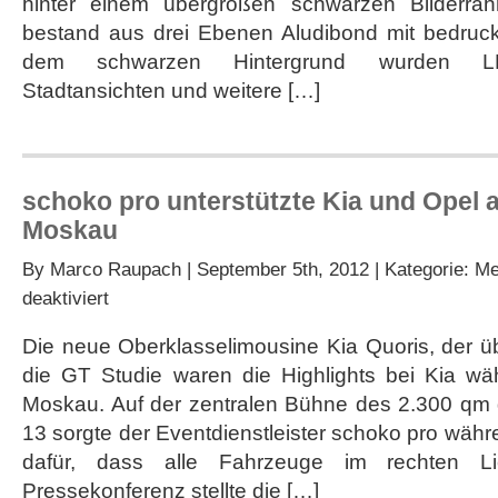
hinter einem übergroßen schwarzen Bilderra
Messestand
beim
bestand aus drei Ebenen Aludibond mit bedruck
Autosalon
dem schwarzen Hintergrund wurden LE
Paris
Stadtansichten und weitere […]
schoko pro unterstützte Kia und Opel 
Moskau
By
Marco Raupach
| September 5th, 2012 | Kategorie:
Me
für
deaktiviert
schoko
pro
Die neue Oberklasselimousine Kia Quoris, der ü
unterstützte
die GT Studie waren die Highlights bei Kia w
Kia
und
Moskau. Auf der zentralen Bühne des 2.300 qm 
Opel
13 sorgte der Eventdienstleister schoko pro wäh
auf
der
dafür, dass alle Fahrzeuge im rechten Li
Motorshow
Pressekonferenz stellte die […]
Moskau