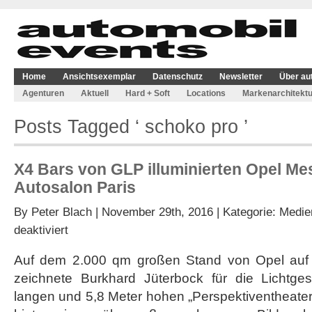
Home
Ansichtsexemplar
Datenschutz
Newsletter
Über au
Agenturen
Aktuell
Hard + Soft
Locations
Markenarchitektu
Posts Tagged ‘ schoko pro ’
X4 Bars von GLP illuminierten Opel M
Autosalon Paris
By
Peter Blach
| November 29th, 2016 | Kategorie:
Medie
für
deaktiviert
X4
Bars
Auf dem 2.000 qm großen Stand von Opel auf 
von
zeichnete Burkhard Jüterbock für die Lichtge
GLP
illuminierten
langen und 5,8 Meter hohen „Perspektiventheaters
Opel