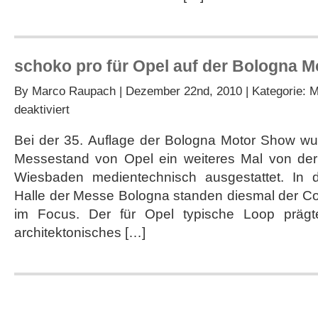
schoko pro für Opel auf der Bologna 
By
Marco Raupach
| Dezember 22nd, 2010 | Kategorie:
M
für
deaktiviert
schoko
pro
Bei der 35. Auflage der Bologna Motor Show w
für
Messestand von Opel ein weiteres Mal von d
Opel
auf
Wiesbaden medientechnisch ausgestattet. In 
der
Halle der Messe Bologna standen diesmal der C
Bologna
Motor
im Focus. Der für Opel typische Loop prägt
Show
architektonisches […]