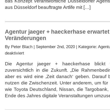
das Konzept verantwortliche Düsseldorfer Agent
aus Düsseldorf beauftragte Artlife mit […]
Agentur jaeger + haeckerhase erwartet
Veränderungen
By
Peter Blach
| September 2nd, 2020 | Kategorie:
Agent
für
deaktiviert
Agentur
jaeger
Die Agentur jaeger + haeckerhase blickt 
+
zuversichtlich in die Zukunft. „Die Rahmenbedi
haeckerhase
erwartet
aber es wird eine ‚Zeit danach‘ geben. Darauf 
elementare
nutzen die Zwischenzeit. Unter anderem, um fü
Veränderungen
wie Toyota Deutschland, Nissan, die Targobank
Ende des Jahres digitale Veranstaltungen umzuse