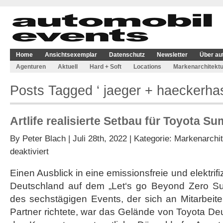
Home
Ansichtsexemplar
Datenschutz
Newsletter
Über au
Agenturen
Aktuell
Hard + Soft
Locations
Markenarchitektu
Posts Tagged ‘ jaeger + haeckerhas
Artlife realisierte Setbau für Toyota Su
By
Peter Blach
| Juli 28th, 2022 | Kategorie:
Markenarchit
für
deaktiviert
Artlife
realisierte
Einen Ausblick in eine emissionsfreie und elektrif
Setbau
Deutschland auf dem „Let‘s go Beyond Zero Su
für
Toyota
des sechstägigen Events, der sich an Mitarbeit
Summit
Partner richtete, war das Gelände von Toyota Deu
in
Köln