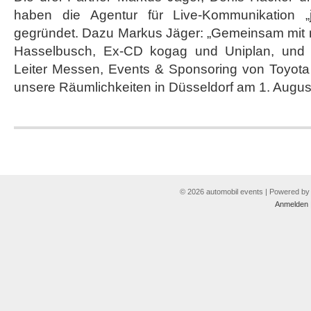
Denis
haben die Agentur für Live-Kommunikation „
Häcker
und
gegründet. Dazu Markus Jäger: „Gemeinsam mit 
Michael
Hasselbusch, Ex-CD kogag und Uniplan, und 
Hasselbusch
gründen
Leiter Messen, Events & Sponsoring von Toyota
jaeger
unsere Räumlichkeiten in Düsseldorf am 1. Augu
+
haeckerhase
© 2026 automobil events | Powered b
Anmelden