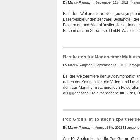
By
Marco Raupach
| September 21st, 2011 | Kateg
Bei der Weltpremiere der „autosympho
Laserbespielungen zentraler Bestandteil d
Fotografen und Videokünstler Horst Haman
Bochumer tarm Showlaser GmbH. Was die 20.0
Restkarten für Mannheimer Multime
By
Marco Raupach
| September 1st, 2011 | Katego
Bei der Weltpremiere der „autosymphonic“ am
neben der Komposition die Video- und Laserbe
dem aus Mannheim stammenden Fotografen un
als gigantische Projektionsfläche für Bilder, L
PoolGroup ist Tontechnikpartner 
By
Marco Raupach
| August 18th, 2011 | Kategorie
Am 10. September ist die PoolGroup offiziel