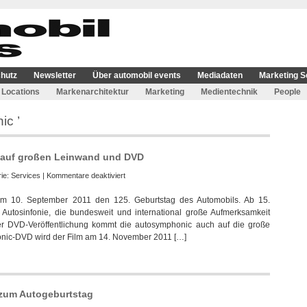
hutz
Newsletter
Über automobil events
Mediadaten
Marketing S
Locations
Markenarchitektur
Marketing
Medientechnik
People
ic ’
 auf großen Leinwand und DVD
für
rie:
Services
|
Kommentare deaktiviert
Multimediasinfonie
am 10. September 2011 den 125. Geburtstag des Automobils. Ab 15.
autosymphonic
 Autosinfonie, die bundesweit und international große Aufmerksamkeit
auf
 der DVD-Veröffentlichung kommt die autosymphonic auch auf die große
großen
onic-DVD wird der Film am 14. November 2011 […]
Leinwand
und
DVD
 zum Autogeburtstag