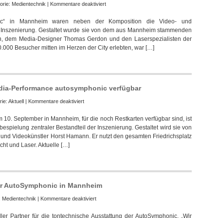
für
orie:
Medientechnik
|
Kommentare deaktiviert
Multimedia-
nic“ in Mannheim waren neben der Komposition die Video- und
Spektakel
er Inszenierung. Gestaltet wurde sie von dem aus Mannheim stammenden
in
n, dem Media-Designer Thomas Gerdon und den Laserspezialisten der
Mannheim
00 Besucher mitten im Herzen der City erlebten, war […]
zum
Autogeburtstag
dia-Performance autosymphonic verfügbar
für
rie:
Aktuell
|
Kommentare deaktiviert
Restkarten
 10. September in Mannheim, für die noch Restkarten verfügbar sind, ist
für
spielung zentraler Bestandteil der Inszenierung. Gestaltet wird sie von
Mannheimer
d Videokünstler Horst Hamann. Er nutzt den gesamten Friedrichsplatz
Multimedia-
icht und Laser. Aktuelle […]
Performance
autosymphonic
verfügbar
der AutoSymphonic in Mannheim
für
:
Medientechnik
|
Kommentare deaktiviert
PoolGroup
ler Partner für die tontechnische Ausstattung der AutoSymphonic. „Wir
ist