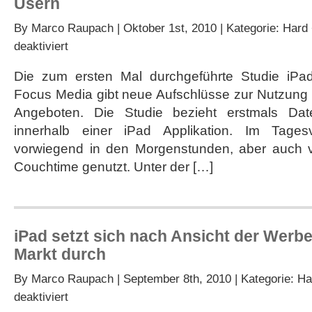
Usern
By
Marco Raupach
| Oktober 1st, 2010 | Kategorie:
Hard 
für
deaktiviert
iPad
Effects:
Die zum ersten Mal durchgeführte Studie iPa
Studie
Focus Media gibt neue Aufschlüsse zur Nutzung
über
das
Angeboten. Die Studie bezieht erstmals Da
Nutzungsverhalten
innerhalb einer iPad Applikation. Im Tages
von
iPad
vorwiegend in den Morgenstunden, aber auch v
Usern
Couchtime genutzt. Unter der […]
iPad setzt sich nach Ansicht der Werb
Markt durch
By
Marco Raupach
| September 8th, 2010 | Kategorie:
Ha
für
deaktiviert
iPad