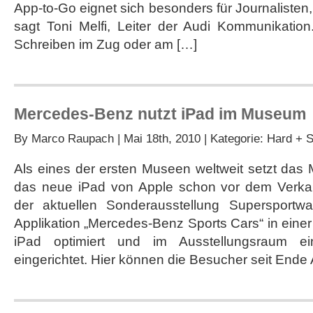
App-to-Go eignet sich besonders für Journalisten, 
iPhone,
iPad
sagt Toni Melfi, Leiter der Audi Kommunikation
und
Schreiben im Zug oder am […]
iPod
vorgestellt
Mercedes-Benz nutzt iPad im Museum
By
Marco Raupach
| Mai 18th, 2010 | Kategorie:
Hard + S
Als eines der ersten Museen weltweit setzt d
das neue iPad von Apple schon vor dem Verkau
der aktuellen Sonderausstellung Supersport
Applikation „Mercedes-Benz Sports Cars“ in einer
iPad optimiert und im Ausstellungsraum e
eingerichtet. Hier können die Besucher seit Ende A