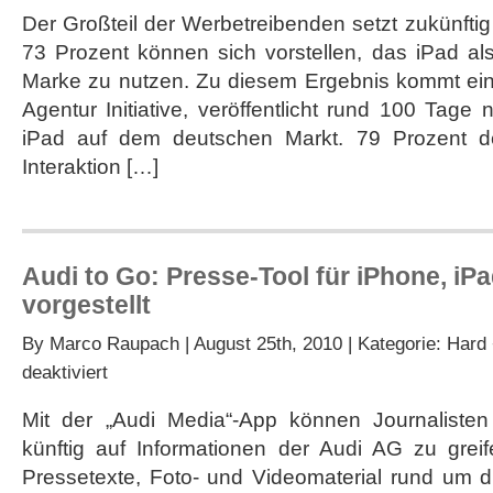
setzt
Der Großteil der Werbetreibenden setzt zukünftig
sich
73 Prozent können sich vorstellen, das iPad als
nach
Ansicht
Marke zu nutzen. Zu diesem Ergebnis kommt ei
der
Agentur Initiative, veröffentlicht rund 100 Tage
Werbetreibenden
am
iPad auf dem deutschen Markt. 79 Prozent d
Markt
Interaktion […]
durch
Audi to Go: Presse-Tool für iPhone, iP
vorgestellt
By
Marco Raupach
| August 25th, 2010 | Kategorie:
Hard 
für
deaktiviert
Audi
to
Mit der „Audi Media“-App können Journaliste
Go:
künftig auf Informationen der Audi AG zu greif
Presse-
Tool
Pressetexte, Foto- und Videomaterial rund um d
für