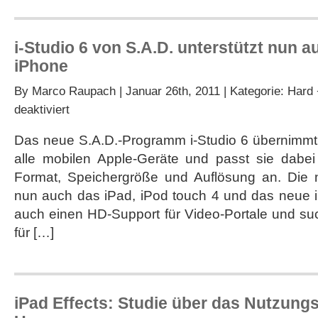
i-Studio 6 von S.A.D. unterstützt nun 
iPhone
By
Marco Raupach
| Januar 26th, 2011 | Kategorie:
Hard 
für
deaktiviert
i-
Studio
Das neue S.A.D.-Programm i-Studio 6 übernimm
6
alle mobilen Apple-Geräte und passt sie dabe
von
S.A.D.
Format, Speichergröße und Auflösung an. Die n
unterstützt
nun auch das iPad, iPod touch 4 und das neue i
nun
auch
auch einen HD-Support für Video-Portale und s
iPad
für […]
und
iPhone
iPad Effects: Studie über das Nutzung