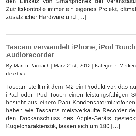
den Einsatz von Smartphones bei Veranstaltu
Zutrittskontrolle immer ein eigenes Projekt, oftm
zusätzlicher Hardware und […]
Tascam verwandelt iPhone, iPod Touch 
Audiorecorder
By
Marco Raupach
| März 21st, 2012 | Kategorie:
Medien
für
deaktiviert
Tascam
verwandelt
Tascam stellt mit dem iM2 ein Produkt vor, das a
iPhone,
iPad oder iPod Touch einen leistungsfähigen S
iPod
Touch
besteht aus einem Paar Kondensatormikrofonen, 
und
haben wie Tascams meistverkaufte Recorder der
iPad
in
den Dockanschluss des Apple-Geräts gesteck
Audiorecorder
Kugelcharakteristik, lassen sich um 180 […]