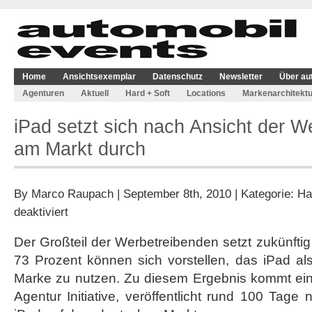
Home
Ansichtsexemplar
Datenschutz
Newsletter
Über au
Agenturen
Aktuell
Hard + Soft
Locations
Markenarchitektu
iPad setzt sich nach Ansicht der W
am Markt durch
By
Marco Raupach
| September 8th, 2010 | Kategorie:
Ha
für
deaktiviert
iPad
setzt
Der Großteil der Werbetreibenden setzt zukünftig
sich
73 Prozent können sich vorstellen, das iPad als
nach
Ansicht
Marke zu nutzen. Zu diesem Ergebnis kommt ei
der
Agentur Initiative, veröffentlicht rund 100 Tage
Werbetreibenden
am