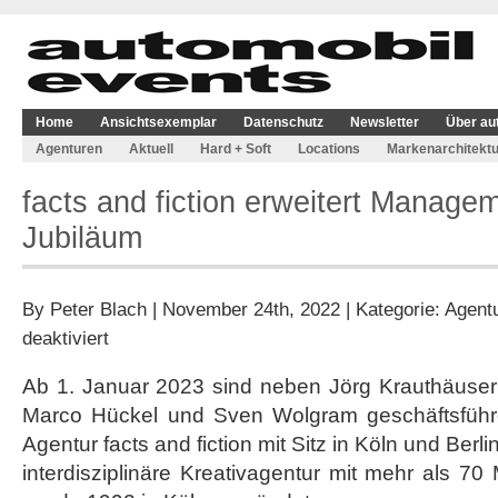
Home
Ansichtsexemplar
Datenschutz
Newsletter
Über au
Agenturen
Aktuell
Hard + Soft
Locations
Markenarchitektu
facts and fiction erweitert Managem
Jubiläum
By
Peter Blach
| November 24th, 2022 | Kategorie:
Agent
für
deaktiviert
facts
and
Ab 1. Januar 2023 sind neben Jörg Krauthäuse
fiction
Marco Hückel und Sven Wolgram geschäftsführe
erweitert
Management
Agentur facts and fiction mit Sitz in Köln und Berlin.
und
interdisziplinäre Kreativagentur mit mehr als 70 
feiert
Jubiläum