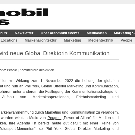
hutz
Newsletter
Über automobil events
Mediadaten
Marketing S
Locations
Markenarchitektur
Marketing
Medientechnik
People
 wird neue Global Direktorin Kommunikation
für
orie:
People
|
Kommentare deaktiviert
Peugeot:
eiller mit Wirkung zum 1. November 2022 die Leitung der globalen
Valerie
und nun an Phil York, Global Direktor Marketing und Kommunikation,
Candeiller
gehören unter anderem die Festlegung der Kommunikationsstrategie für
wird
bau von Markenkooperationen, Erlebnismarketing und
neue
Global
Direktorin
n, Markenwahrnehmung durch Marketing und Kommunikation zu verändern.
Kommunikation
ät werden wir das Motto von
Peugeot
‚Power of Allure‘ für Medien und
. Ihre Agenda ist bereits heute gut gefüllt mit einer Reihe von
otorsport-Momenten“, so Phil York, Global Direktor Marketing und