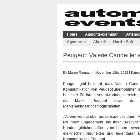
Home
Ansichtsexemplar
Datensc
Agenturen
Aktuell
Hard + Soft
Peugeot: Valerie Candeiller
By
Marco Raupach
| November 10th, 2022 | Kateg
Peugeot gibt bekannt, dass Valerie Cand
Kommunikation von Peugeot übernommen hat 
berichtet. Zu ihrem Verantwortungsbereich 
die Marke Peugeot sowie der Auf
Markenaktivierungsmöglichkeiten.
„Valerie verfügt über große Expertise dari
Mit ihrem Engagement und ihrer Kreativit
Kunden gleichermaßen zum Leben erwecken
elektrischen Neuheiten und legendären M
Kommunikation Peugeot.