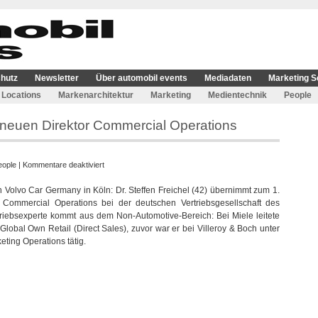
hutz
Newsletter
Über automobil events
Mediadaten
Marketing S
Locations
Markenarchitektur
Marketing
Medientechnik
People
neuen Direktor Commercial Operations
für
eople
|
Kommentare deaktiviert
Volvo
olvo Car Germany in Köln: Dr. Steffen Freichel (42) übernimmt zum 1.
Car
Commercial Operations bei der deutschen Vertriebsgesellschaft des
Germany
triebsexperte kommt aus dem Non-Automotive-Bereich: Bei Miele leitete
ernennt
 Global Own Retail (Direct Sales), zuvor war er bei Villeroy & Boch unter
neuen
eting Operations tätig.
Direktor
Commercial
Operations