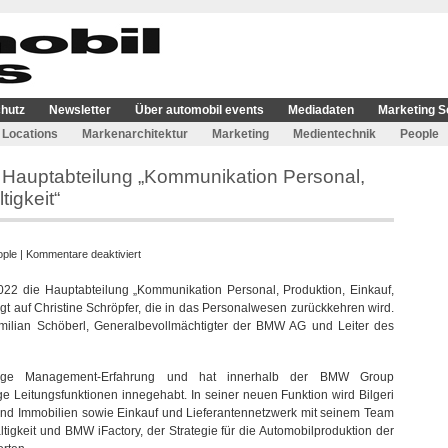
hutz
Newsletter
Über automobil events
Mediadaten
Marketing S
Locations
Markenarchitektur
Marketing
Medientechnik
People
W Hauptabteilung „Kommunikation Personal,
tigkeit“
für
ople
|
Kommentare deaktiviert
Alexander
2 die Hauptabteilung „Kommunikation Personal, Produktion, Einkauf,
Bilgeri
olgt auf Christine Schröpfer, die in das Personalwesen zurückkehren wird.
leitet
ximilian Schöberl, Generalbevollmächtigter der BMW AG und Leiter des
BMW
Hauptabteilung
„Kommunikation
ährige Management-Erfahrung und hat innerhalb der BMW Group
Personal,
e Leitungsfunktionen innegehabt. In seiner neuen Funktion wird Bilgeri
Produktion,
 und Immobilien sowie Einkauf und Lieferantennetzwerk mit seinem Team
Einkauf,
gkeit und BMW iFactory, der Strategie für die Automobilproduktion der
Nachhaltigkeit“