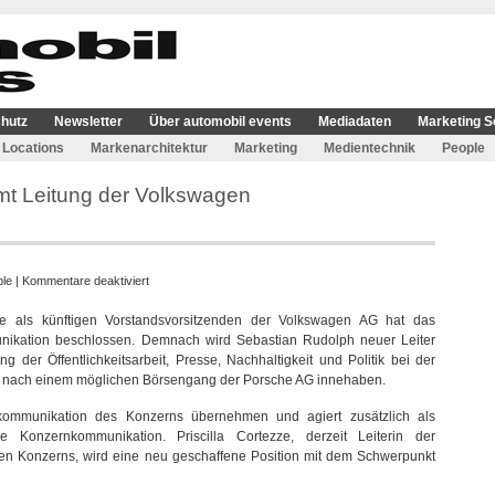
hutz
Newsletter
Über automobil events
Mediadaten
Marketing S
Locations
Markenarchitektur
Marketing
Medientechnik
People
t Leitung der Volkswagen
für
le
|
Kommentare deaktiviert
Sebastian
 als künftigen Vorstandsvorsitzenden der Volkswagen AG hat das
Rudolph
kation beschlossen. Demnach wird Sebastian Rudolph neuer Leiter
übernimmt
g der Öffentlichkeitsarbeit, Presse, Nachhaltigkeit und Politik bei der
Leitung
ch nach einem möglichen Börsengang der Porsche AG innehaben.
der
Volkswagen
mmunikation des Konzerns übernehmen und agiert zusätzlich als
Konzernkommunikation
ie Konzernkommunikation. Priscilla Cortezze, derzeit Leiterin der
 Konzerns, wird eine neu geschaffene Position mit dem Schwerpunkt