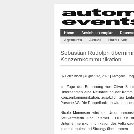
Home
Ansichtsexemplar
Datensc
Agenturen
Aktuell
Hard + Soft
Sebastian Rudolph übernimm
Konzernkommunikation
By
Peter Blach
| August 3rd, 2022 | Kategorie:
Peop
Im Zuge der Ernennung von Oliver Blume
Unternehmen eine Neuordnung der Kommuni
Konzernkommunikation, zusätzlich zur Leitun
Porsche AG. Die Doppelfunktion wird er au
Nicole Mommsen wird die Unternehmensko
Stellvertreterin und interner COO für d
Unternehmenskommunikation des Volkswagen
Internationales und Strategy übernehmen.