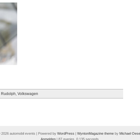
n Rudolph
,
Volkswagen
 2026 automobil events | Powered by
WordPress
|
WyntonMagazine theme
by
Michael Oese
Anmelden
| 87 queries. 0,135 seconds.