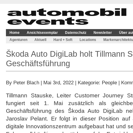
Home
Ansichtsexemplar
Datenschutz
Newsletter
Über au
Agenturen
Aktuell
Hard + Soft
Locations
Markenarchitektu
Škoda Auto DigiLab holt Tillmann S
Geschäftsführung
By
Peter Blach
| Mai 3rd, 2022 | Kategorie:
People
|
Komm
Tillmann Stauske, Leiter Customer Journey St
fungiert seit 1. Mai zusätzlich als gleichbe
Geschäftsführung des Škoda Auto DigiLab n
Jaroslav Pelant. Er folgt in dieser Position auf
digitale Innovationszentrum aufgebaut hat und se