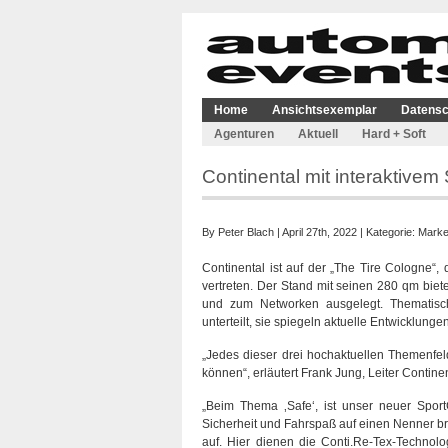
Home
Ansichtsexemplar
Datensc
Agenturen
Aktuell
Hard + Soft
Continental mit interaktivem
By
Peter Blach
| April 27th, 2022 | Kategorie:
Marke
Continental ist auf der „The Tire Cologne“,
vertreten. Der Stand mit seinen 280 qm biet
und zum Networken ausgelegt. Thematisch
unterteilt, sie spiegeln aktuelle Entwicklunge
„Jedes dieser drei hochaktuellen Themenfel
können“, erläutert Frank Jung, Leiter Contin
„Beim Thema ‚Safe‘, ist unser neuer Sport
Sicherheit und Fahrspaß auf einen Nenner br
auf. Hier dienen die Conti.Re-Tex-Technol