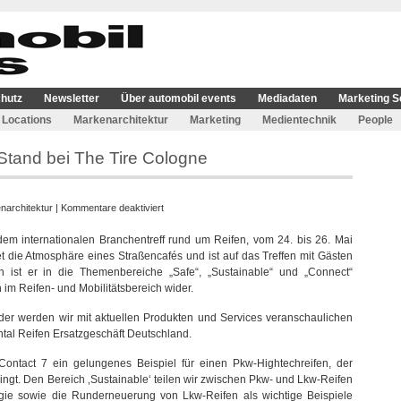
hutz
Newsletter
Über automobil events
Mediadaten
Marketing S
Locations
Markenarchitektur
Marketing
Medientechnik
People
 Stand bei The Tire Cologne
für
narchitektur
|
Kommentare deaktiviert
Continental
 dem internationalen Branchentreff rund um Reifen, vom 24. bis 26. Mai
mit
et die Atmosphäre eines Straßencafés und ist auf das Treffen mit Gästen
interaktivem
 ist er in die Themenbereiche „Safe“, „Sustainable“ und „Connect“
Stand
n im Reifen- und Mobilitätsbereich wider.
bei
The
der werden wir mit aktuellen Produkten und Services veranschaulichen
Tire
ental Reifen Ersatzgeschäft Deutschland.
Cologne
Contact 7 ein gelungenes Beispiel für einen Pkw-Hightechreifen, der
ingt. Den Bereich ‚Sustainable‘ teilen wir zwischen Pkw- und Lkw-Reifen
ogie sowie die Runderneuerung von Lkw-Reifen als wichtige Beispiele