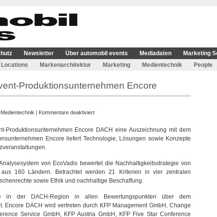
hutz
Newsletter
Über automobil events
Mediadaten
Marketing S
Locations
Markenarchitektur
Marketing
Medientechnik
People
 Event-Produktionsunternehmen Encore
für
:
Medientechnik
|
Kommentare deaktiviert
EcoVadis
nt-Produktionsunternehmen Encore DACH eine Auszeichnung mit dem
Silber
ionsunternehmen Encore liefert Technologie, Lösungen sowie Konzepte
Rating
nzveranstaltungen.
für
Event-
Analysesystem von EcoVadis bewertet die Nachhaltigkeitsstrategie von
Produktionsunternehmen
us 160 Ländern. Betrachtet werden 21 Kriterien in vier zentralen
Encore
chenrechte sowie Ethik und nachhaltige Beschaffung.
ore in der DACH-Region in allen Bewertungspunkten über dem
iegt. Encore DACH wird vertreten durch KFP Management GmbH, Change
erence Service GmbH, KFP Austria GmbH, KFP Five Star Conference