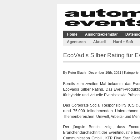
Home
Ansichtsexemplar
Datensc
Agenturen
Aktuell
Hard + Soft
EcoVadis Silber Rating für
By
Peter Blach
| Dezember 16th, 2021 | Kategorie
Bereits zum zweiten Mal bekommt das Eve
EcoVadis Silber Rating. Das Event-Produkt
für hybride und virtuelle Events sowie Präse
Das Corporate Social Responsibility (CSR) 
rund 75.000 teilnehmenden Unternehmen a
Themenbereichen: Umwelt, Arbeits- und Mens
Der jüngste Bericht zeigt, dass Enc
Branchendurchschnitt der Eventindustrie l
Communication GmbH, KFP Five Star Conf