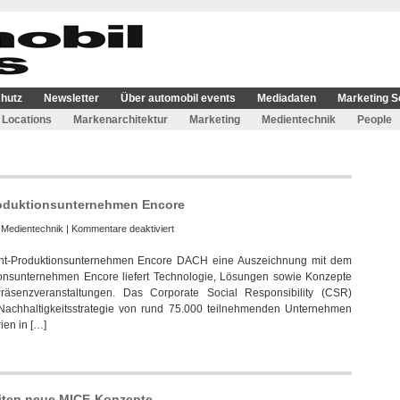
hutz
Newsletter
Über automobil events
Mediadaten
Marketing S
Locations
Markenarchitektur
Marketing
Medientechnik
People
Produktionsunternehmen Encore
für
:
Medientechnik
|
Kommentare deaktiviert
EcoVadis
nt-Produktionsunternehmen Encore DACH eine Auszeichnung mit dem
Silber
ionsunternehmen Encore liefert Technologie, Lösungen sowie Konzepte
Rating
Präsenzveranstaltungen. Das Corporate Social Responsibility (CSR)
für
Nachhaltigkeitsstrategie von rund 75.000 teilnehmenden Unternehmen
Event-
ien in […]
Produktionsunternehmen
Encore
iten neue MICE-Konzepte