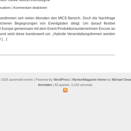
für
ocations
|
Kommentare deaktiviert
Leonardo
t bestimmen seit vielen Monaten den MICE-Bereich. Doch die Nachfrage
Hotels
icheren Begegnungen von Eventgästen steigt. Um darauf flexibel
und
ral Europe gemeinsam mit dem Event-Produktionsunternehmen Encore an
Encore
 und setzt diese bundesweit um. „Hybride Veranstaltungsformen werden
erarbeiten
r […]
neue
MICE-
Konzepte
 2026 automobil events | Powered by
WordPress
|
WyntonMagazine theme
by
Michael Oese
Anmelden
| 82 queries. 0,142 seconds.