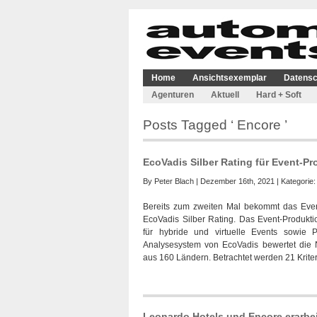
Home
Ansichtsexemplar
Datensc
Agenturen
Aktuell
Hard + Soft
Posts Tagged ‘ Encore ’
EcoVadis Silber Rating für Event-
By
Peter Blach
| Dezember 16th, 2021 | Kategorie
Bereits zum zweiten Mal bekommt das Eve
EcoVadis Silber Rating. Das Event-Produkt
für hybride und virtuelle Events sowie 
Analysesystem von EcoVadis bewertet die 
aus 160 Ländern. Betrachtet werden 21 Kriter
Leonardo Hotels und Encore erarbe