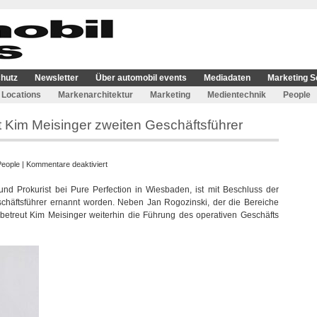
hutz
Newsletter
Über automobil events
Mediadaten
Marketing S
Locations
Markenarchitektur
Marketing
Medientechnik
People
 Kim Meisinger zweiten Geschäftsführer
für
People
|
Kommentare deaktiviert
Pure
und Prokurist bei Pure Perfection in Wiesbaden, ist mit Beschluss der
Perfection
chäftsführer ernannt worden. Neben Jan Rogozinski, der die Bereiche
bekommt
betreut Kim Meisinger weiterhin die Führung des operativen Geschäfts
mit
Kim
Meisinger
zweiten
Geschäftsführer