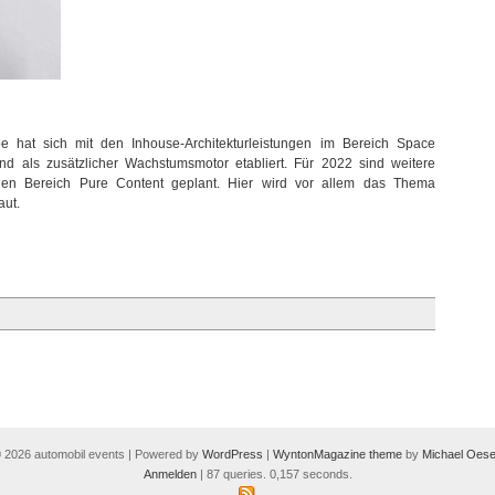
pe hat sich mit den Inhouse-Architekturleistungen im Bereich Space
 und als zusätzlicher Wachstumsmotor etabliert. Für 2022 sind weitere
den Bereich Pure Content geplant. Hier wird vor allem das Thema
ut.
 2026 automobil events | Powered by
WordPress
|
WyntonMagazine theme
by
Michael Oese
Anmelden
| 87 queries. 0,157 seconds.