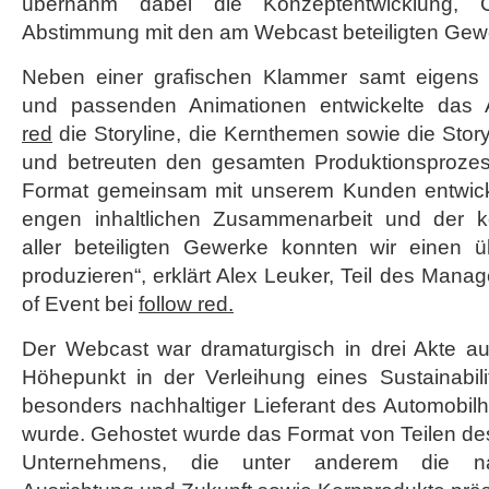
übernahm dabei die Konzeptentwicklung, C
Daimler
Abstimmung mit den am Webcast beteiligten Gew
Neben einer grafischen Klammer samt eigens 
und passenden Animationen entwickelte das 
red
die Storyline, die Kernthemen sowie die Sto
und betreuten den gesamten Produktionsprozess
Format gemeinsam mit unserem Kunden entwick
engen inhaltlichen Zusammenarbeit und der 
aller beteiligten Gewerke konnten wir einen
produzieren“, erklärt Alex Leuker, Teil des Ma
of Event bei
follow red.
Der Webcast war dramaturgisch in drei Akte auf
Höhepunkt in der Verleihung eines Sustainabil
besonders nachhaltiger Lieferant des Automobilh
wurde. Gehostet wurde das Format von Teilen 
Unternehmens, die unter anderem die nach