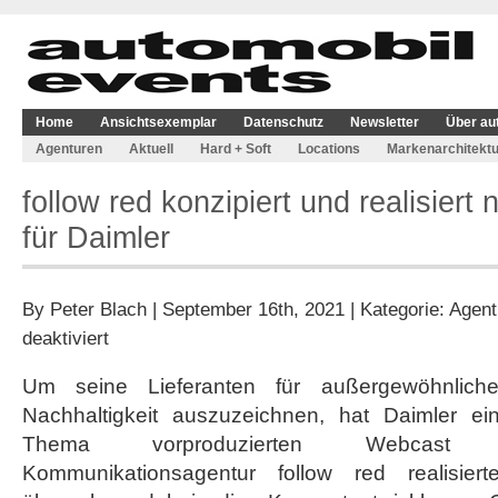
Home
Ansichtsexemplar
Datenschutz
Newsletter
Über au
Agenturen
Aktuell
Hard + Soft
Locations
Markenarchitektu
follow red konzipiert und realisier
für Daimler
By
Peter Blach
| September 16th, 2021 | Kategorie:
Agent
für
deaktiviert
follow
red
Um seine Lieferanten für außergewöhnlich
konzipiert
Nachhaltigkeit auszuzeichnen, hat Daimler ei
und
realisiert
Thema vorproduzierten Webcast ve
neuen
Kommunikationsagentur follow red realisie
Webcast
für