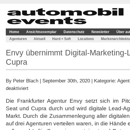
Home
Ansichtsexemplar
Datenschutz
Newsletter
Über au
Agenturen
Aktuell
Hard + Soft
Locations
Markenarchitektu
Envy übernimmt Digital-Marketing-
Cupra
By
Peter Blach
| September 30th, 2020 | Kategorie:
Agent
für
deaktiviert
Envy
übernimmt
Die Frankfurter Agentur Envy setzt sich im Pi
Digital-
Seat und Cupra durch und wird digitale Lead-Ag
Marketing-
Lead
Markt. Durch die Zusammenlegung aller digitale
bei
auf drei Agenturen verteilen waren, in die Hände 
Seat
und