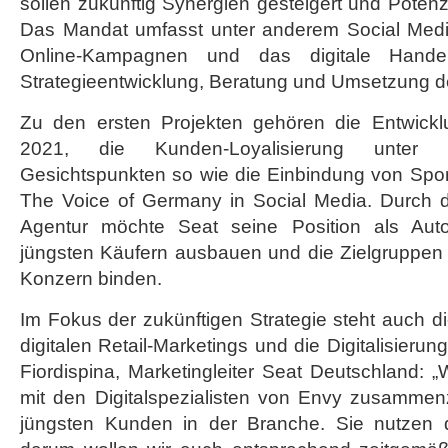
sollen zukünftig Synergien gesteigert und Potenz
Cupra
Das Mandat umfasst unter anderem Social Media
Online-Kampagnen und das digitale Handel
Strategieentwicklung, Beratung und Umsetzung
Zu den ersten Projekten gehören die Entwicklun
2021, die Kunden-Loyalisierung unter 
Gesichtspunkten so wie die Einbindung von Sp
The Voice of Germany in Social Media. Durch di
Agentur möchte Seat seine Position als Autom
jüngsten Käufern ausbauen und die Zielgruppen 
Konzern binden.
Im Fokus der zukünftigen Strategie steht auch d
digitalen Retail-Marketings und die Digitalisier
Fiordispina, Marketingleiter Seat Deutschland: „
mit den Digitalspezialisten von Envy zusammenz
jüngsten Kunden in der Branche. Sie nutzen di