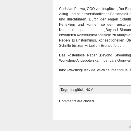
Christian Poswa, COO von insglück: „Der Eins
Alltag und selbstverständlicher Bestandte
und durchführen. Durch den engen Schult
Perfektion und können so dem gesteigert
Kooperationspartner einen „Beyond Strea
erwarteten Kommunikationsziele zu analysier
Neben Brainstormings, konzeptionellen Ü
Schritte bis zum virtuellen Event erfolgen.
Das kostenlose Paper „Beyond Streaming“
Workshop-Angeboten kann bei Lars Gronwald
Info:
www.insglueck.de
,
www.neumannmuelle
Tags:
insglück
,
N&M
Comments are closed.
©