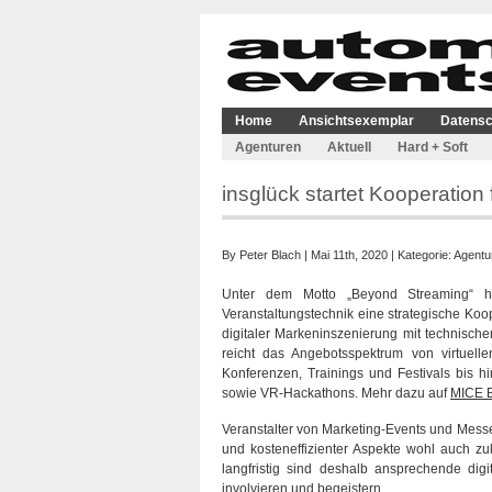
Home
Ansichtsexemplar
Datensc
Agenturen
Aktuell
Hard + Soft
insglück startet Kooperation
By
Peter Blach
| Mai 11th, 2020 | Kategorie:
Agentu
Unter dem Motto „Beyond Streaming“ h
Veranstaltungstechnik eine strategische Koope
digitaler Markeninszenierung mit technisc
reicht das Angebotsspektrum von virtuell
Konferenzen, Trainings und Festivals bis h
sowie VR-Hackathons. Mehr dazu auf
MICE B
Veranstalter von Marketing-Events und Messe
und kosteneffizienter Aspekte wohl auch z
langfristig sind deshalb ansprechende digi
involvieren und begeistern.