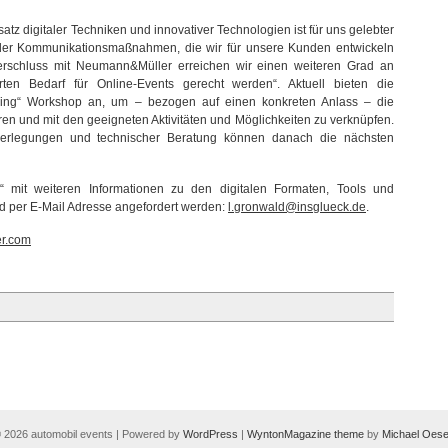
atz digitaler Techniken und innovativer Technologien ist für uns gelebter
il der Kommunikationsmaßnahmen, die wir für unsere Kunden entwickeln
erschluss mit Neumann&Müller erreichen wir einen weiteren Grad an
en Bedarf für Online-Events gerecht werden“. Aktuell bieten die
ming“ Workshop an, um – bezogen auf einen konkreten Anlass – die
en und mit den geeigneten Aktivitäten und Möglichkeiten zu verknüpfen.
berlegungen und technischer Beratung können danach die nächsten
 mit weiteren Informationen zu den digitalen Formaten, Tools und
 per E-Mail Adresse angefordert werden:
l.gronwald@insglueck.de
.
r.com
 2026 automobil events | Powered by
WordPress
|
WyntonMagazine theme
by
Michael Oese