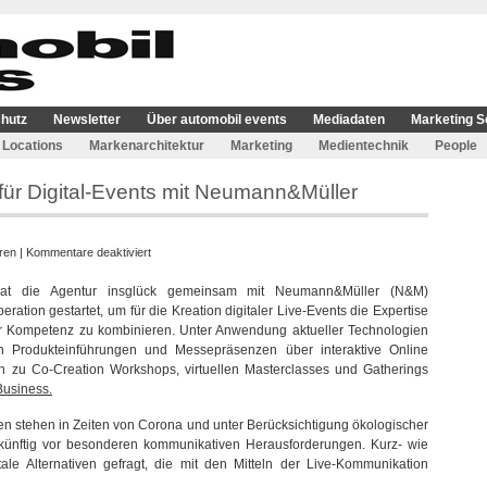
hutz
Newsletter
Über automobil events
Mediadaten
Marketing S
Locations
Markenarchitektur
Marketing
Medientechnik
People
 für Digital-Events mit Neumann&Müller
für
ren
|
Kommentare deaktiviert
insglück
at die Agentur insglück gemeinsam mit Neumann&Müller (N&M)
startet
ration gestartet, um für die Kreation digitaler Live-Events die Expertise
Kooperation
her Kompetenz zu kombinieren. Unter Anwendung aktueller Technologien
für
en Produkteinführungen und Messepräsenzen über interaktive Online
Digital-
in zu Co-Creation Workshops, virtuellen Masterclasses und Gatherings
Events
usiness.
mit
Neumann&Müller
n stehen in Zeiten von Corona und unter Berücksichtigung ökologischer
ukünftig vor besonderen kommunikativen Herausforderungen. Kurz- wie
tale Alternativen gefragt, die mit den Mitteln der Live-Kommunikation