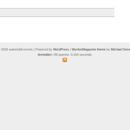
 2026 automobil events | Powered by
WordPress
|
WyntonMagazine theme
by
Michael Oese
Anmelden
| 86 queries. 0,164 seconds.