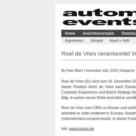
Home
Ansichtsexemplar
Datensc
Agenturen
Aktuell
Hard + Soft
Roel de Vries verantwortet 
By
Peter Blach
| Dezember 11th, 2019 | Kategorie:
Roel de Vries (51) wird zum 16. Dezember 20
dieser Position kehrt de Vries nach Europ
Customer Experience und Brand Strategy fü
tätig. In seiner neuen Rolle berichtet er un
Roel de Vries kam 1994 zu Nissan und verfüg
arbeitete er unter anderem in Europa, Südaf
Unternehmens ernannt wurde. In dieser Funkt
Info:
www.nissan.de