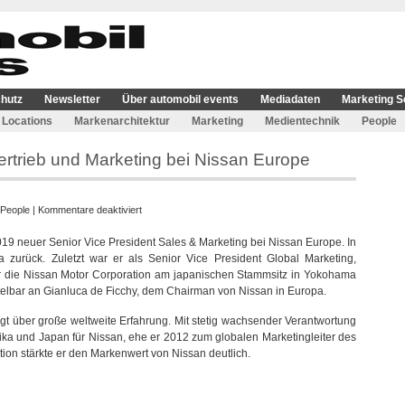
hutz
Newsletter
Über automobil events
Mediadaten
Marketing S
Locations
Markenarchitektur
Marketing
Medientechnik
People
Vertrieb und Marketing bei Nissan Europe
für
People
|
Kommentare deaktiviert
Roel
19 neuer Senior Vice President Sales & Marketing bei Nissan Europe. In
de
a zurück. Zuletzt war er als Senior Vice President Global Marketing,
Vries
r die Nissan Motor Corporation am japanischen Stammsitz in Yokohama
verantwortet
mittelbar an Gianluca de Ficchy, dem Chairman von Nissan in Europa.
Vertrieb
und
t über große weltweite Erfahrung. Mit stetig wachsender Verantwortung
Marketing
rika und Japan für Nissan, ehe er 2012 zum globalen Marketingleiter des
bei
ion stärkte er den Markenwert von Nissan deutlich.
Nissan
Europe