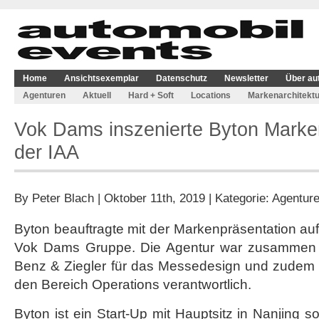
Home
Ansichtsexemplar
Datenschutz
Newsletter
Über au
Agenturen
Aktuell
Hard + Soft
Locations
Markenarchitektu
Vok Dams inszenierte Byton Marke
der IAA
By
Peter Blach
| Oktober 11th, 2019 | Kategorie:
Agentur
Byton beauftragte mit der Markenpräsentation auf
Vok Dams Gruppe. Die Agentur war zusammen m
Benz & Ziegler für das Messedesign und zudem f
den Bereich Operations verantwortlich.
Byton ist ein Start-Up mit Hauptsitz in Nanjing 