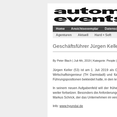
Home
Ansichtsexemplar
Datensc
Agenturen
Aktuell
Hard + Soft
Geschäftsführer Jürgen Kell
By
Peter Blach
| Juli 4th, 2019 | Kategorie:
People
Jürgen Keller (53) ist am 1. Juli 2019 als 
Wirtschaftsingenieur (TH Darmstadt) und f
Führungspositionen bekleidet hatte, in den le
In seinem neuen Aufgabenfeld will der frü
weiter fortsetzen. Besonders die Anforderungen
Markus Schrick, der das Unternehmen im ve
Info:
www.hyundai.de