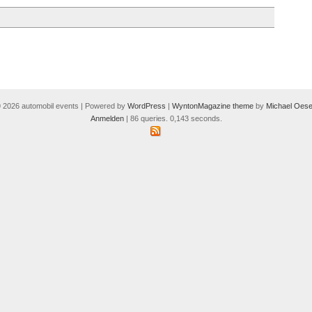
 2026 automobil events | Powered by
WordPress
|
WyntonMagazine theme
by
Michael Oese
Anmelden
| 86 queries. 0,143 seconds.