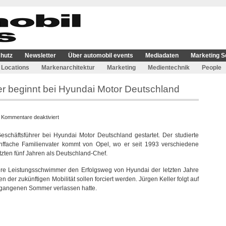
hutz
Newsletter
Über automobil events
Mediadaten
Marketing S
Locations
Markenarchitektur
Marketing
Medientechnik
People
er beginnt bei Hyundai Motor Deutschland
für
|
Kommentare deaktiviert
Geschäftsführer
Geschäftsführer bei Hyundai Motor Deutschland gestartet. Der studierte
Jürgen
ünffache Familienvater kommt von Opel, wo er seit 1993 verschiedene
Keller
tzten fünf Jahren als Deutschland-Chef.
beginnt
bei
here Leistungsschwimmer den Erfolgsweg von Hyundai der letzten Jahre
Hyundai
 der zukünftigen Mobilität sollen forciert werden. Jürgen Keller folgt auf
Motor
rgangenen Sommer verlassen hatte.
Deutschland