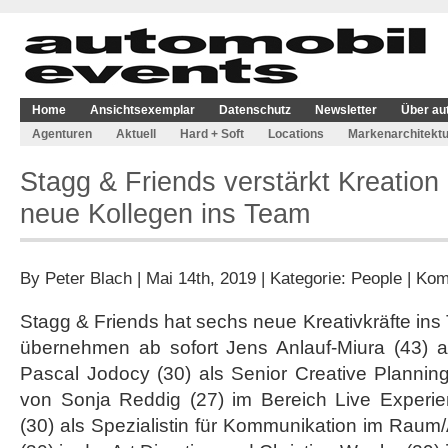
Home
Ansichtsexemplar
Datenschutz
Newsletter
Über au
Agenturen
Aktuell
Hard + Soft
Locations
Markenarchitektu
Stagg & Friends verstärkt Kreation
neue Kollegen ins Team
By
Peter Blach
| Mai 14th, 2019 | Kategorie:
People
|
Kom
Stagg & Friends hat sechs neue Kreativkräfte ins
übernehmen ab sofort Jens Anlauf-Miura (43) al
Pascal Jodocy (30) als Senior Creative Planning
von Sonja Reddig (27) im Bereich Live Experi
(30) als Spezialistin für Kommunikation im Raum/