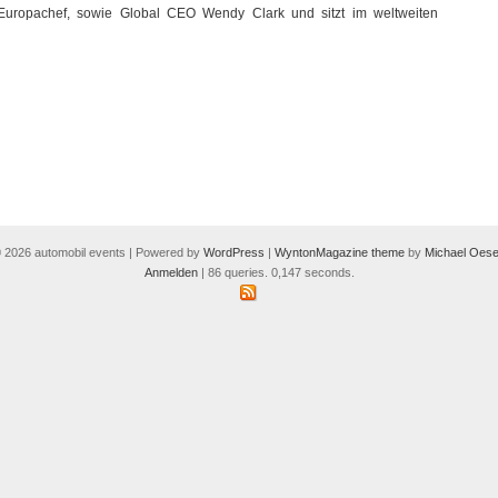
B-Europachef, sowie Global CEO Wendy Clark und sitzt im weltweiten
 2026 automobil events | Powered by
WordPress
|
WyntonMagazine theme
by
Michael Oese
Anmelden
| 86 queries. 0,147 seconds.