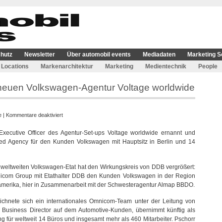
hutz
Newsletter
Über automobil events
Mediadaten
Marketing S
Locations
Markenarchitektur
Marketing
Medientechnik
People
neuen Volkswagen-Agentur Voltage worldwide
für
e
|
Kommentare deaktiviert
Toby
 Executive Officer des Agentur-Set-ups Voltage worldwide ernannt und
Pschorr
ed Agency für den Kunden Volkswagen mit Hauptsitz in Berlin und 14
wird
CEO
der
weltweiten Volkswagen-Etat hat den Wirkungskreis von DDB vergrößert:
neuen
mnicom Group mit Etathalter DDB den Kunden Volkswagen in der Region
Volkswagen-
damerika, hier in Zusammenarbeit mit der Schwesteragentur Almap BBDO.
Agentur
Voltage
eichnete sich ein internationales Omnicom-Team unter der Leitung von
worldwide
 Business Director auf dem Automotive-Kunden, übernimmt künftig als
für weltweit 14 Büros und insgesamt mehr als 460 Mitarbeiter. Pschorr