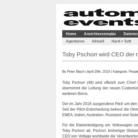
Home
Ansichtsexemplar
Datensc
Agenturen
Aktuell
Hard + Soft
Toby Pschorr wird CEO der 
By
Peter Blach
| April 29th, 2019 | Kategorie:
Peopl
Toby Pschorr (48) wird offiziell zum Chief
übernimmt die Leitung der neuen Customiz
weiteren Büros.
Der im Jahr 2018 ausgerufene Pitch um den 
Seit der Pitch-Entscheidung betreut die O
EMEA, Indien, Australien, Russland und Sü
Für die Etatverteidigung um Volkswagen z
Toby Pschorr ab. Pschorr, bisheriger Global
CEO von Voltage worldwide die Verantwortung 