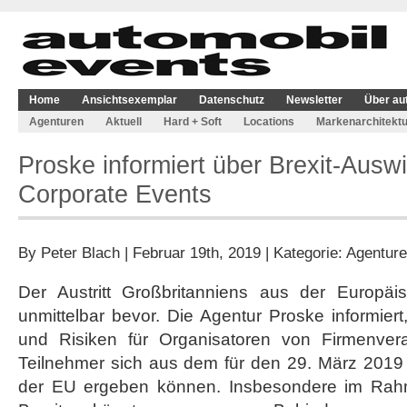
Home
Ansichtsexemplar
Datenschutz
Newsletter
Über au
Agenturen
Aktuell
Hard + Soft
Locations
Markenarchitektu
Proske informiert über Brexit-Ausw
Corporate Events
By
Peter Blach
| Februar 19th, 2019 | Kategorie:
Agentur
Der Austritt Großbritanniens aus der Europäi
unmittelbar bevor. Die Agentur Proske informie
und Risiken für Organisatoren von Firmenver
Teilnehmer sich aus dem für den 29. März 2019 f
der EU ergeben können. Insbesondere im Rah