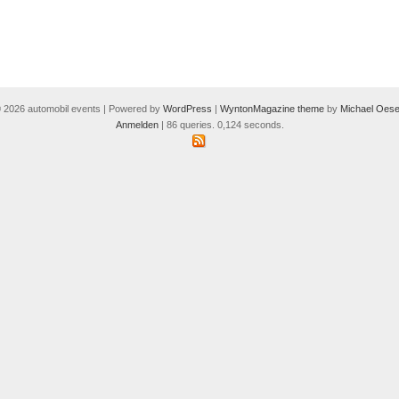
 2026 automobil events | Powered by
WordPress
|
WyntonMagazine theme
by
Michael Oese
Anmelden
| 86 queries. 0,124 seconds.