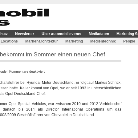
hutz
Newsletter
Über automobil events
Mediadaten
Marketing S
Locations
Markenarchitektur
Marketing
Medientechnik
People
 bekommt im Sommer einen neuen Chef
für
ople
|
Kommentare deaktiviert
Hyundai
chäftsführer bei Hyundai Motor Deutschland. Er folgt auf Markus Schrick,
Motor
en hatte. Keller kommt von Opel, wo er seit 1993 in unterschiedlichen
Deutschland
4 als Opel Deutschland-Chef.
bekommt
im
mmer Opel Special Vehicles, war zwischen 2010 und 2012 Vertriebschef
Sommer
 danach bis 2014 als Director International Operations um das
einen
08/2009 Geschäftsführer von Chevrolet in Deutschland.
neuen
Chef