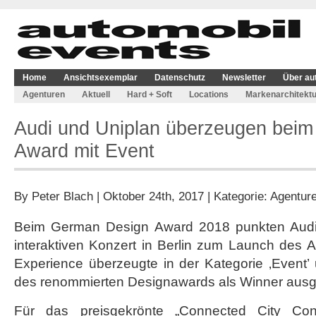
Home
Ansichtsexemplar
Datenschutz
Newsletter
Über au
Agenturen
Aktuell
Hard + Soft
Locations
Markenarchitektu
Audi und Uniplan überzeugen bei
Award mit Event
By
Peter Blach
| Oktober 24th, 2017 | Kategorie:
Agentur
Beim German Design Award 2018 punkten Audi
interaktiven Konzert in Berlin zum Launch des 
Experience überzeugte in der Kategorie ‚Event’
des renommierten Designawards als Winner ausg
Für das preisgekrönte „Connected City Co