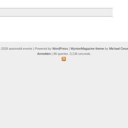
 2026 automobil events | Powered by
WordPress
|
WyntonMagazine theme
by
Michael Oese
Anmelden
| 86 queries. 0,136 seconds.