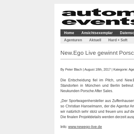
Home
Ansichtsexemplar
Datensc
Agenturen
Aktuell
Hard + Soft
New.Ego Live gewinnt Porsch
By
Peter Blach
| August 18th, 2017 | Kategorie:
Age
Die Entscheidung fiel im Pitch, und New.E
Standorten in München und Berlin betreut 
Neukunden Porsche After Sales.
„Der Sportwagenhersteller aus Zuffenhause
so Christian Hanselmann, der die Agentur A
wir natürlich sehr stolz und freuen uns auf
Die finalen Projektdetails werden derzeit aus
Info:
www.newego-live.de