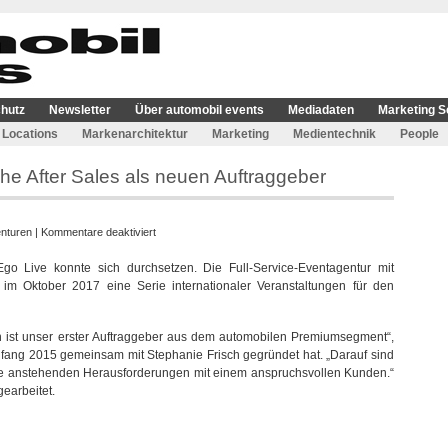
hutz
Newsletter
Über automobil events
Mediadaten
Marketing S
Locations
Markenarchitektur
Marketing
Medientechnik
People
e After Sales als neuen Auftraggeber
für
nturen
|
Kommentare deaktiviert
New.Ego
go Live konnte sich durchsetzen. Die Full-Service-Eventagentur mit
Live
im Oktober 2017 eine Serie internationaler Veranstaltungen für den
gewinnt
Porsche
After
n ist unser erster Auftraggeber aus dem automobilen Premiumsegment“,
Sales
nfang 2015 gemeinsam mit Stephanie Frisch gegründet hat. „Darauf sind
als
 die anstehenden Herausforderungen mit einem anspruchsvollen Kunden.“
neuen
gearbeitet.
Auftraggeber